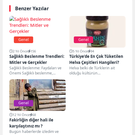
Benzer Yazılar
Genel
Genel
2 Yıl Önce
156
5 Yıl Önce
94
Sağlıklı Beslenme Trendleri:
Türkiye’de En Çok Tüketilen
Mitler ve Gerçekler
Helva Çeşitleri Hangileri?
Sağlıklı Beslenme: Faydaları ve
Helva belki de Türklerin ait
Önemi Sağlıklı beslenme,
olduğu kültürün
bedenin ihtiyaç duyduğu
anahtarlarından bir tanesi!
besinleri yeterli ve dengeli bir...
Yüzyıllardan beri çok fazla
tüketilen...
Genel
12 Yıl Önce
68
Fakirliğin diğer hali ile
karşılaştınız mı ?
Bugün haberlerde izledim ve