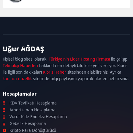
kadıköy
escort
maltepe
escort
ataşehir
Kişisel blog sitesi olarak,
Türkiye'nin Lider Hosting Firması
ile çalışıp
escort
ümraniye
Teknoloji Haberleri
hakkında en detaylı bilgilere yer veriliyor. Kıbrıs
escort
ile ilgili son dakikaları
Kıbrıs Haber
sitesinden alabilirsiniz. Ayrıca
kadınca güzellik
sitesinde bilgi paylaşımı yaparak fikir edinebilirsiniz.
Hesaplamalar
KDV Tevfikatı Hesaplama
Amortisman Hesaplama
Vücut Kitle Endeksi Hesaplama
Gebelik Hesaplama
Kripto Para Dönüştürücü