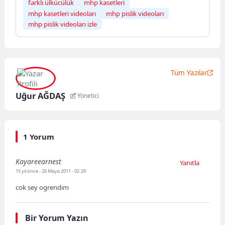
farklı ülkücülük
mhp kasetleri
mhp kasetleri videoları
mhp pislik videoları
mhp pislik videoları izle
Tüm Yazılar
Uğur AĞDAŞ
Yönetici
1 Yorum
Kayareearnest
Yanıtla
15 yıl önce
- 26 Mayıs 2011 - 02:29
cok sey ogrendim
Bir Yorum Yazın