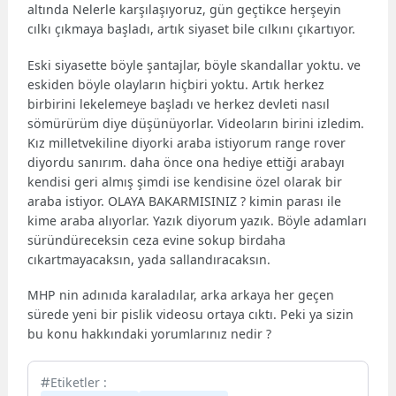
altında Nelerle karşılaşıyoruz, gün geçtikce herşeyin
cılkı çıkmaya başladı, artık siyaset bile cılkını çıkartıyor.
Eski siyasette böyle şantajlar, böyle skandallar yoktu. ve
eskiden böyle olayların hiçbiri yoktu. Artık herkez
birbirini lekelemeye başladı ve herkez devleti nasıl
sömürürüm diye düşünüyorlar. Videoların birini izledim.
Kız milletvekiline diyorki araba istiyorum range rover
diyordu sanırım. daha önce ona hediye ettiği arabayı
kendisi geri almış şimdi ise kendisine özel olarak bir
araba istiyor. OLAYA BAKARMISINIZ ? kimin parası ile
kime araba alıyorlar. Yazık diyorum yazık. Böyle adamları
süründüreceksin ceza evine sokup birdaha
cıkartmayacaksın, yada sallandıracaksın.
MHP nin adınıda karaladılar, arka arkaya her geçen
sürede yeni bir pislik videosu ortaya cıktı. Peki ya sizin
bu konu hakkındaki yorumlarınız nedir ?
Etiketler :