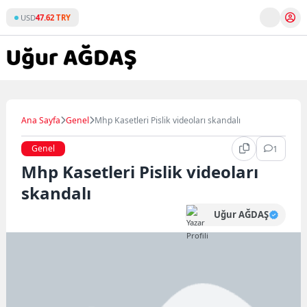
Skip
USD
47.62 TRY
to
content
Ana Sayfa
Genel
Mhp Kasetleri Pislik videoları skandalı
Genel
1
Mhp Kasetleri Pislik videoları
skandalı
Uğur AĞDAŞ