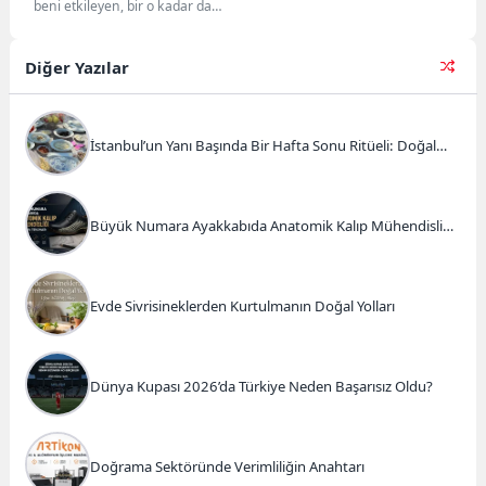
beni etkileyen, bir o kadar da
derinden üzen bu olayı sizlerle...
Diğer Yazılar
İstanbul’un Yanı Başında Bir Hafta Sonu Ritüeli: Doğal
Kahvaltı ve Atlı Safari Deneyimi
Büyük Numara Ayakkabıda Anatomik Kalıp Mühendisliği
ve Doğru Tercihler
Evde Sivrisineklerden Kurtulmanın Doğal Yolları
Dünya Kupası 2026’da Türkiye Neden Başarısız Oldu?
Doğrama Sektöründe Verimliliğin Anahtarı