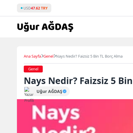
Skip
USD
47.62 TRY
to
content
Ana Sayfa
Genel
Nays Nedir? Faizsiz 5 Bin TL Borç Alma
Genel
Nays Nedir? Faizsiz 5 Bi
Uğur AĞDAŞ