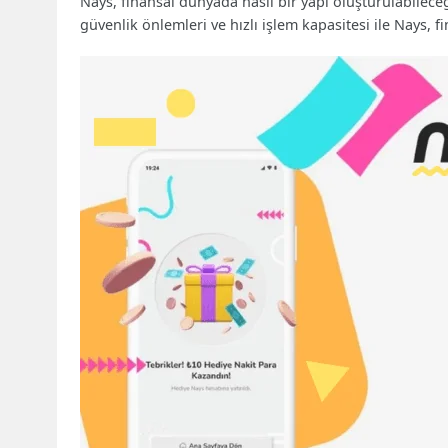
Nays, finansal dünyada nasıl bir yapı oluşturulabileceğ
güvenlik önlemleri ve hızlı işlem kapasitesi ile Nays,