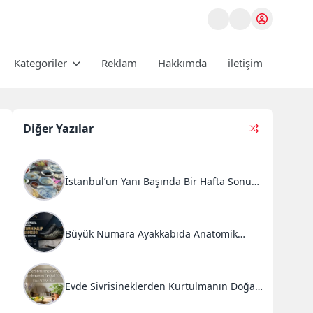
Kategoriler
Reklam
Hakkımda
iletişim
Diğer Yazılar
İstanbul’un Yanı Başında Bir Hafta Sonu
Ritüeli: Doğal Kahvaltı ve Atlı Safari
Deneyimi
Büyük Numara Ayakkabıda Anatomik
Kalıp Mühendisliği ve Doğru Tercihler
Evde Sivrisineklerden Kurtulmanın Doğal
Yolları