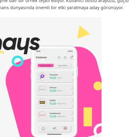
ine dair bir örnek teşkil ediyor. Kullanıcı dostu arayüzü, güçlü
 finans dünyasında önemli bir etki yaratmaya aday görünüyor.