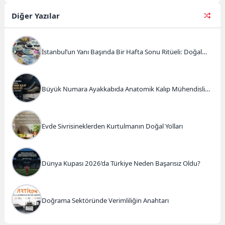
Olimpik Lyon-Olimpik Marsilya
maçı...
Diğer Yazılar
İstanbul’un Yanı Başında Bir Hafta Sonu Ritüeli: Doğal
Kahvaltı ve Atlı Safari Deneyimi
Büyük Numara Ayakkabıda Anatomik Kalıp Mühendisliği
ve Doğru Tercihler
Evde Sivrisineklerden Kurtulmanın Doğal Yolları
Dünya Kupası 2026’da Türkiye Neden Başarısız Oldu?
Doğrama Sektöründe Verimliliğin Anahtarı