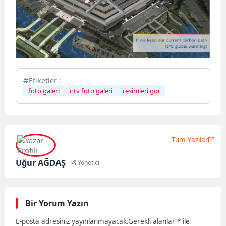
Etiketler :
foto galeri
ntv foto galeri
resimleri gör
Tüm Yazılar
Uğur AĞDAŞ
Yönetici
Bir Yorum Yazın
E-posta adresiniz yayınlanmayacak.
Gerekli alanlar
*
ile