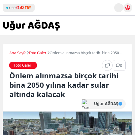
Skip
USD
47.62 TRY
to
content
Ana Sayfa
Foto Galeri
Önlem alınmazsa birçok tarihi bina 2050
yılına kadar sular altında kalacak
Foto Galeri
0
Önlem alınmazsa birçok tarihi
bina 2050 yılına kadar sular
altında kalacak
Uğur AĞDAŞ