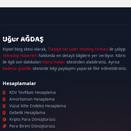
kadıköy
escort
maltepe
escort
ataşehir
Kişisel blog sitesi olarak,
Türkiye'nin Lider Hosting Firması
ile çalışıp
escort
ümraniye
Teknoloji Haberleri
hakkında en detaylı bilgilere yer veriliyor. Kıbrıs
escort
ile ilgili son dakikaları
Kıbrıs Haber
sitesinden alabilirsiniz. Ayrıca
kadınca güzellik
sitesinde bilgi paylaşımı yaparak fikir edinebilirsiniz.
Hesaplamalar
KDV Tevfikatı Hesaplama
Amortisman Hesaplama
Vücut Kitle Endeksi Hesaplama
Gebelik Hesaplama
Kripto Para Dönüştürücü
Para Birimi Dönüştürücü