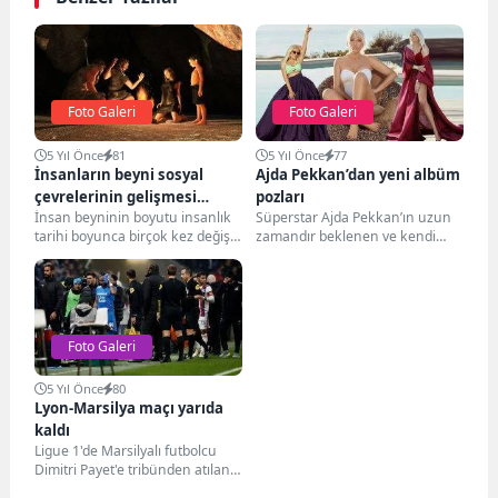
Foto Galeri
Foto Galeri
5 Yıl Önce
81
5 Yıl Önce
77
İnsanların beyni sosyal
Ajda Pekkan’dan yeni albüm
çevrelerinin gelişmesi
pozları
İnsan beyninin boyutu insanlık
Süperstar Ajda Pekkan’ın uzun
nedeniyle 3 bin yıl önce
tarihi boyunca birçok kez değişti.
zamandır beklenen ve kendi
küçüldü
Ancak, ABD'de yapılan yeni bir
adını taşıyan yeni albümü Ajda
çalışma,...
müzikseverler ile...
Foto Galeri
5 Yıl Önce
80
Lyon-Marsilya maçı yarıda
kaldı
Ligue 1'de Marsilyalı futbolcu
Dimitri Payet'e tribünden atılan
şişe nedeniyle durdurulan