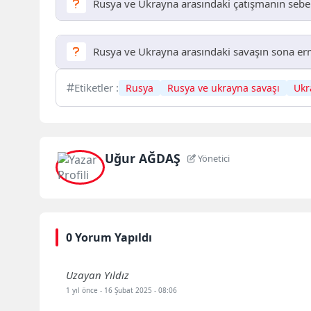
Rusya ve Ukrayna arasındaki çatışmanın sebep
Rusya ve Ukrayna arasındaki çatışmanın temel sebepler
jeostratejik çıkarlar ve Rusya’nın Ukrayna’nın Batı’y
Rusya ve Ukrayna arasındaki savaşın sona erme
almaktadır.
Rusya ve Ukrayna arasındaki savaşın sona ermesi içi
Etiketler :
Rusya
Rusya ve ukrayna savaşı
Ukr
arasında yapıcı diyalogun güçlendirilmesi gibi adıml
Uğur AĞDAŞ
Yönetici
0 Yorum Yapıldı
Uzayan Yıldız
1 yıl önce
- 16 Şubat 2025 - 08:06