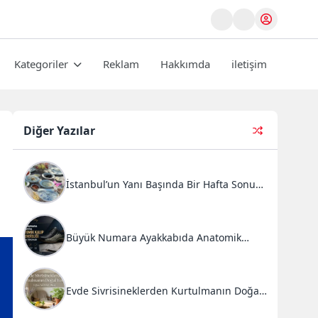
Kategoriler
Reklam
Hakkımda
iletişim
Diğer Yazılar
İstanbul’un Yanı Başında Bir Hafta Sonu
Ritüeli: Doğal Kahvaltı ve Atlı Safari
Deneyimi
Büyük Numara Ayakkabıda Anatomik
Kalıp Mühendisliği ve Doğru Tercihler
Evde Sivrisineklerden Kurtulmanın Doğal
Yolları