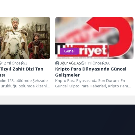
Genel
12 Yıl Önce
93
Uğur AĞDAŞ
1 Yıl Önce
266
zyıl Zahit Bizi Tan
Kripto Para Dünyasında Güncel
ısı
Gelişmeler
lın 123. bölümde Şehzade
Kripto Para Piyasasında Son Durum, En
dürüldüğü bölümde ki zahit
Güncel Kripto Para Haberleri, Kripto Para
adlı parçasının...
Dünyasında Neler Oluyor?...