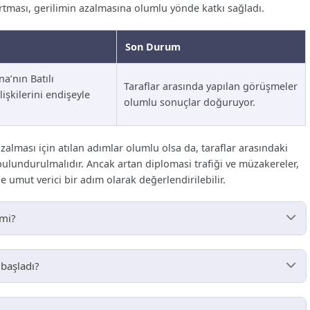
artması, gerilimin azalmasına olumlu yönde katkı sağladı.
Son Durum
a’nın Batılı
Taraflar arasında yapılan görüşmeler
lişkilerini endişeyle
olumlu sonuçlar doğuruyor.
alması için atılan adımlar olumlu olsa da, taraflar arasındaki
bulundurulmalıdır. Ancak artan diplomasi trafiği ve müzakereler,
 umut verici bir adım olarak değerlendirilebilir.
 mi?
m etmektedir.
başladı?
’ın ilhakıyla başlamıştır.