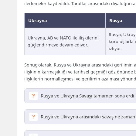
ilerlemeler kaydedildi. Taraflar arasındaki diyaloğun 
Ukrayna
Rusya
Rusya, Ukrayn
Ukrayna, AB ve NATO ile ilişkilerini
kuruluşlarla i
güçlendirmeye devam ediyor.
izliyor.
Sonuç olarak, Rusya ve Ukrayna arasındaki gerilimin az
ilişkinin karmaşıklığı ve tarihsel geçmiği göz önünde 
ilişkilerin normalleşmesi ve gerilimin azalması yönünde
Rusya ve Ukrayna Savaşı tamamen sona erdi
Hayır, Rusya ve Ukrayna arasındaki savaş hala deva
Rusya ve Ukrayna arasındaki savaş ne zaman 
Rusya ve Ukrayna arasındaki savaş, 2014 yılında Kırım