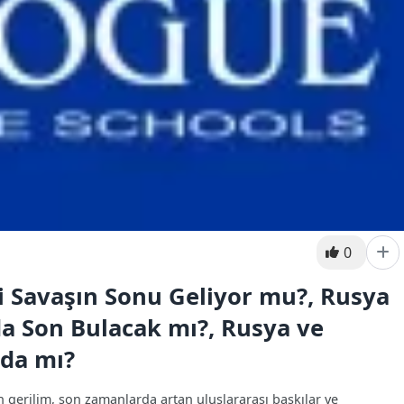
0
 Savaşın Sonu Geliyor mu?, Rusya
a Son Bulacak mı?, Rusya ve
lda mı?
gerilim, son zamanlarda artan uluslararası baskılar ve