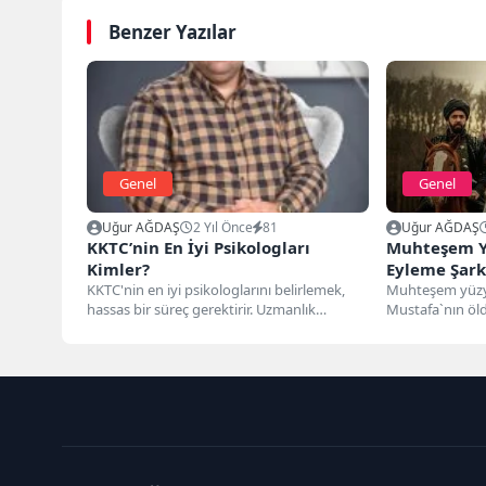
Benzer Yazılar
Genel
Genel
Uğur AĞDAŞ
2 Yıl Önce
81
Uğur AĞDAŞ
KKTC’nin En İyi Psikologları
Muhteşem Yü
Kimler?
Eyleme Şark
KKTC'nin en iyi psikologlarını belirlemek,
Muhteşem yüzyı
hassas bir süreç gerektirir. Uzmanlık
Mustafa`nın öl
alanları, deneyimleri, memnuniyet düzeyleri
bizi tan eyleme 
ve...