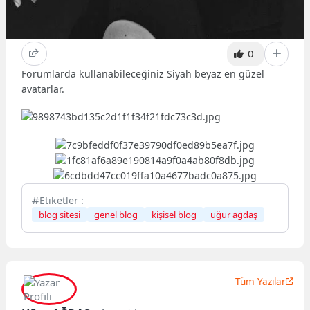
0
Forumlarda kullanabileceğiniz Siyah beyaz en güzel
avatarlar.
Etiketler :
blog sitesi
genel blog
kişisel blog
uğur ağdaş
Tüm Yazılar