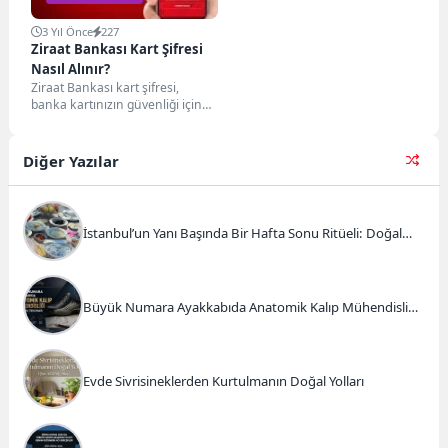
3 Yıl Önce
227
Ziraat Bankası Kart Şifresi
Nasıl Alınır?
Ziraat Bankası kart şifresi,
banka kartınızın güvenliği için
oldukça önemlidir. Kart şifrenizi
almak için birkaç...
Diğer Yazılar
İstanbul’un Yanı Başında Bir Hafta Sonu Ritüeli: Doğal
Kahvaltı ve Atlı Safari Deneyimi
Büyük Numara Ayakkabıda Anatomik Kalıp Mühendisliği
ve Doğru Tercihler
Evde Sivrisineklerden Kurtulmanın Doğal Yolları