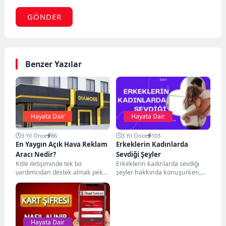
GÖNDER
Benzer Yazılar
Hayata Dair
Hayata Dair
3 Yıl Önce
86
3 Yıl Önce
103
En Yaygın Açık Hava Reklam
Erkeklerin Kadınlarda
Aracı Nedir?
Sevdiği Şeyler
Kitle iletişiminde tek bir
Erkeklerin kadınlarda sevdiği
yardımcıdan destek almak pek
şeyler hakkında konuşurken,
mantıklı değildir. Genel olarak
fiziksel çekicilik, zeka, mizah,
açık hava reklam...
özgüven gibi birçok önemli
faktörü...
Hayata Dair