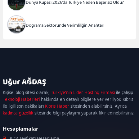
Dünya Kupası 2026’da Türkiye Neden Başarısız Oldu?
Doğrama Sektöründe Verimliliğin Anahtarı
kadıköy
escort
maltepe
escort
ataşehir
Kişisel blog sitesi olarak,
Türkiye'nin Lider Hosting Firması
ile çalışıp
escort
ümraniye
Teknoloji Haberleri
hakkında en detaylı bilgilere yer veriliyor. Kıbrıs
escort
ile ilgili son dakikaları
Kıbrıs Haber
sitesinden alabilirsiniz. Ayrıca
kadınca güzellik
sitesinde bilgi paylaşımı yaparak fikir edinebilirsiniz.
Hesaplamalar
KDV Tevfikatı Hesaplama