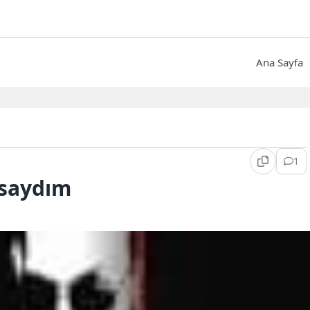
Ana Sayfa
1
lsaydım