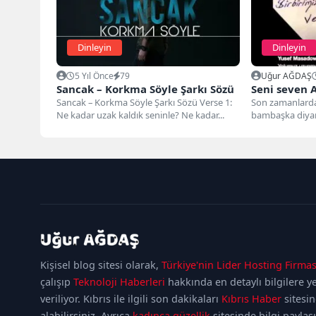
Dinleyin
Dinleyin
5 Yıl Önce
79
Uğur AĞDAŞ
Sancak – Korkma Söyle Şarkı Sözü
Seni seven A
Sancak – Korkma Söyle Şarkı Sözü Verse 1:
Son zamanlarda 
Ne kadar uzak kaldık seninle? Ne kadar...
bambaşka diyar
Oğur`un seslend
kadıköy
escort
maltepe
Kişisel blog sitesi olarak,
Türkiye'nin Lider Hosting Firmas
escort
ataşehir
escort
ümraniye
çalışıp
Teknoloji Haberleri
hakkında en detaylı bilgilere y
escort
veriliyor. Kıbrıs ile ilgili son dakikaları
Kıbrıs Haber
sitesi
alabilirsiniz. Ayrıca
kadınca güzellik
sitesinde bilgi paylaş