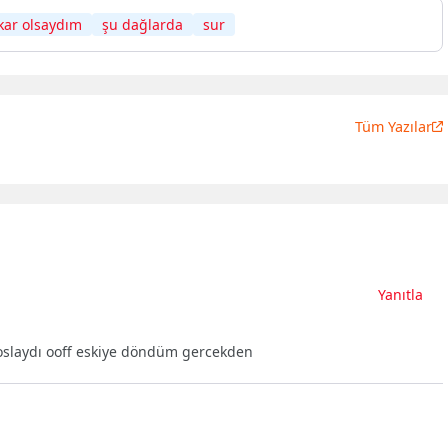
kar olsaydım
şu dağlarda
sur
Tüm Yazılar
Yanıtla
r oslaydı ooff eskiye döndüm gercekden