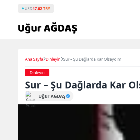
Skip
USD
47.62 TRY
to
content
Ana Sayfa
Dinleyin
Sur – Şu Dağlarda Kar Olsaydım
Dinleyin
Sur – Şu Dağlarda Kar O
Uğur AĞDAŞ