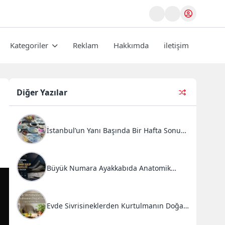
Kategoriler
Reklam
Hakkımda
iletişim
Diğer Yazılar
İstanbul’un Yanı Başında Bir Hafta Sonu
Ritüeli: Doğal Kahvaltı ve Atlı Safari
Deneyimi
Büyük Numara Ayakkabıda Anatomik
Kalıp Mühendisliği ve Doğru Tercihler
Evde Sivrisineklerden Kurtulmanın Doğal
Yolları