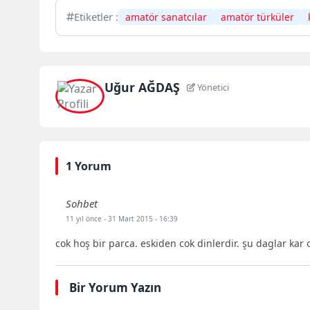
Etiketler :
amatör sanatcılar
amatör türküler
Uğur AĞDAŞ
Yönetici
1 Yorum
Sohbet
11 yıl önce
- 31 Mart 2015 - 16:39
cok hoş bir parca. eskiden cok dinlerdir. şu daglar ka
Bir Yorum Yazın