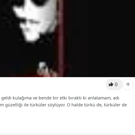
0
 geldi kulağıma ve bende bir etki bıraktı ki anlatamam, adı
 güzelliği ile türküler söylüyor. O halde türkü de, türküler de