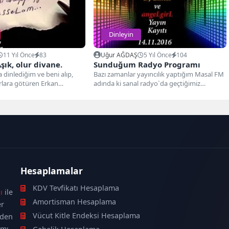
Dinleyin
11 Yıl Önce
83
Uğur AĞDAŞ
5 Yıl Önce
104
şık, olur divane.
Sunduğum Radyo Programı
dinlediğim ve beni alıp,
Bazı zamanlar yayıncılık yaptığım Masal FM
lara götüren Erkan
adında ki sanal radyo`da geçtiğimiz
irip, yorumladığı o harika...
günlerde Karadeniz şivesini sevdiğim...
Hesaplamalar
KDV Tevfikatı Hesaplama
ı
ile
Amortisman Hesaplama
er
Vücut Kitle Endeksi Hesaplama
nden
ımı