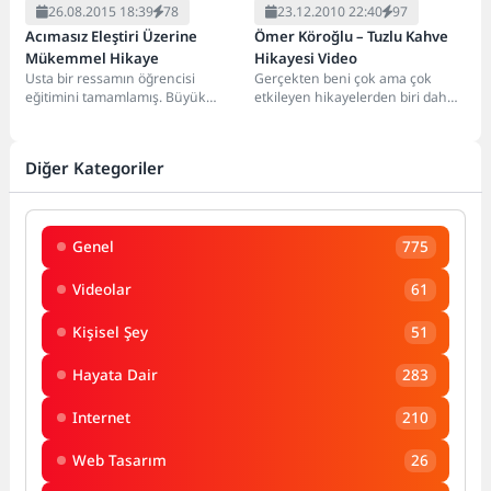
26.08.2015 18:39
78
23.12.2010 22:40
97
Acımasız Eleştiri Üzerine
Ömer Köroğlu – Tuzlu Kahve
Mükemmel Hikaye
Hikayesi Video
Usta bir ressamın öğrencisi
Gerçekten beni çok ama çok
eğitimini tamamlamış. Büyük
etkileyen hikayelerden biri daha
usta, öğrencisini uğurlarken
tuzlu kahve yeni tanışan bir
çırağına " Yaptığın son resmi,...
çiftin...
Diğer Kategoriler
Genel
775
Videolar
61
Kişisel Şey
51
Hayata Dair
283
Internet
210
Web Tasarım
26