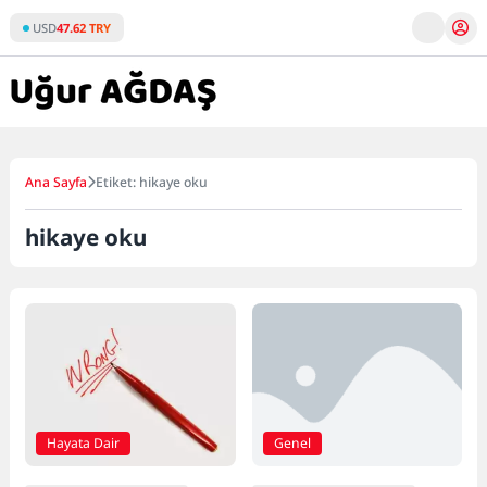
Skip
USD
47.62 TRY
to
content
Ana Sayfa
Etiket: hikaye oku
hikaye oku
Hayata Dair
Genel