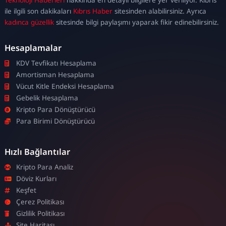
escort
ile ilgili son dakikaları
Kıbrıs Haber
sitesinden alabilirsiniz. Ayrıca
kadınca güzellik
sitesinde bilgi paylaşımı yaparak fikir edinebilirsiniz.
Hesaplamalar
KDV Tevfikatı Hesaplama
Amortisman Hesaplama
Vücut Kitle Endeksi Hesaplama
Gebelik Hesaplama
Kripto Para Dönüştürücü
Para Birimi Dönüştürücü
Hızlı Bağlantılar
Kripto Para Analiz
Döviz Kurları
Keşfet
Çerez Politikası
Gizlilik Politikası
Site Haritası