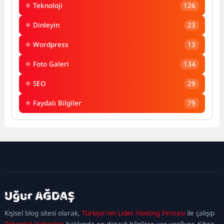
Teknoloji
126
Dinleyin
23
Wordpress
13
Foto Galeri
134
SEO
29
Faydalı Bilgiler
79
kadıköy
escort
maltepe
escort
ataşehir
Kişisel blog sitesi olarak,
Türkiye'nin Lider Hosting Firması
ile çalışıp
escort
ümraniye
Teknoloji Haberleri
hakkında en detaylı bilgilere yer veriliyor. Kıbrıs