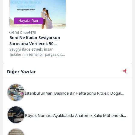
Doğu Ekspresi hakkında bilgi
vereceğim....
Hayata Dair
3 Yıl Önce
178
Beni Ne Kadar Seviyorsun
Sorusuna Verilecek 50
Sevgiyi ifade etmek, insan
Cevap
ilişkilerinin temel bir parçasıdır.
"Beni ne kadar seviyorsun?" gibi
bir soru,...
Diğer Yazılar
İstanbul’un Yanı Başında Bir Hafta Sonu Ritüeli: Doğal
Kahvaltı ve Atlı Safari Deneyimi
Büyük Numara Ayakkabıda Anatomik Kalıp Mühendisliği
ve Doğru Tercihler