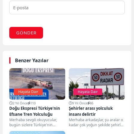
GÖNDER
Benzer Yazılar
Hayata Dair
Hayata Dair
2 Yıl Önce
110
9 Yıl Önce
86
Doğu Ekspresi Türkiye’nin
Şehirler arası yolculuk
Efsane Tren Yolculuğu
insanı delirtir
Merhaba sevgili okuyucular,
Merhaba arkadaşlar, şu aralar o
bugün sizlere Türkiye'nin
kadar çok yoğun şekilde şehirler
efsane tren yolculuğu olan
arası yolculuk yaptım ki, tek...