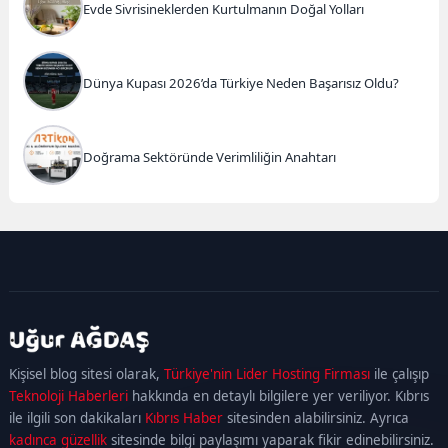
Evde Sivrisineklerden Kurtulmanın Doğal Yolları
Dünya Kupası 2026’da Türkiye Neden Başarısız Oldu?
Doğrama Sektöründe Verimliliğin Anahtarı
kadıköy
escort
maltepe
escort
ataşehir
Kişisel blog sitesi olarak,
Türkiye'nin Lider Hosting Firması
ile çalışıp
escort
ümraniye
Teknoloji Haberleri
hakkında en detaylı bilgilere yer veriliyor. Kıbrıs
escort
ile ilgili son dakikaları
Kıbrıs Haber
sitesinden alabilirsiniz. Ayrıca
kadınca güzellik
sitesinde bilgi paylaşımı yaparak fikir edinebilirsiniz.