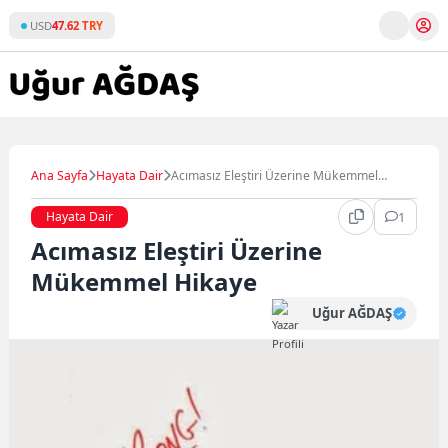
Skip
USD
47.62 TRY
to
content
Ana Sayfa
Hayata Dair
Acımasız Eleştiri Üzerine Mükemmel
Hikaye
Hayata Dair
1
Acımasız Eleştiri Üzerine
Mükemmel Hikaye
Uğur AĞDAŞ