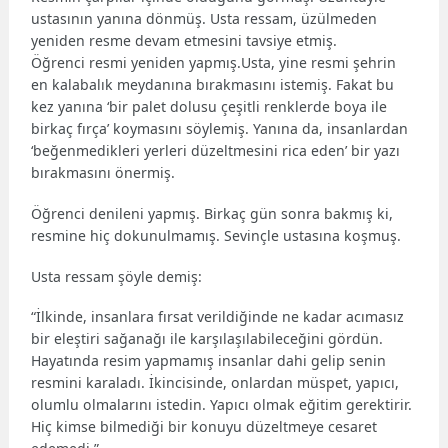
ustasının yanına dönmüş. Usta ressam, üzülmeden
yeniden resme devam etmesini tavsiye etmiş.
Öğrenci resmi yeniden yapmış.Usta, yine resmi şehrin
en kalabalık meydanına bırakmasını istemiş. Fakat bu
kez yanına ‘bir palet dolusu çeşitli renklerde boya ile
birkaç fırça’ koymasını söylemiş. Yanına da, insanlardan
‘beğenmedikleri yerleri düzeltmesini rica eden’ bir yazı
bırakmasını önermiş.
Öğrenci denileni yapmış. Birkaç gün sonra bakmış ki,
resmine hiç dokunulmamış. Sevinçle ustasına koşmuş.
Usta ressam şöyle demiş:
“İlkinde, insanlara fırsat verildiğinde ne kadar acımasız
bir eleştiri sağanağı ile karşılaşılabileceğini gördün.
Hayatında resim yapmamış insanlar dahi gelip senin
resmini karaladı. İkincisinde, onlardan müspet, yapıcı,
olumlu olmalarını istedin. Yapıcı olmak eğitim gerektirir.
Hiç kimse bilmediği bir konuyu düzeltmeye cesaret