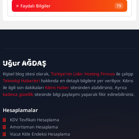
Faydalı Bilgiler
79
kadıköy
escort
maltepe
escort
ataşehir
Kişisel blog sitesi olarak,
Türkiye'nin Lider Hosting Firması
ile çalışıp
escort
ümraniye
Teknoloji Haberleri
hakkında en detaylı bilgilere yer veriliyor. Kıbrıs
escort
ile ilgili son dakikaları
Kıbrıs Haber
sitesinden alabilirsiniz. Ayrıca
kadınca güzellik
sitesinde bilgi paylaşımı yaparak fikir edinebilirsiniz.
Hesaplamalar
KDV Tevfikatı Hesaplama
Amortisman Hesaplama
Vücut Kitle Endeksi Hesaplama