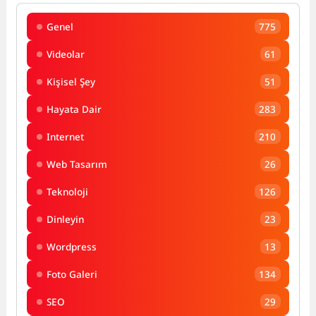
Genel
775
Videolar
61
Kişisel Şey
51
Hayata Dair
283
Internet
210
Web Tasarım
26
Teknoloji
126
Dinleyin
23
Wordpress
13
Foto Galeri
134
SEO
29