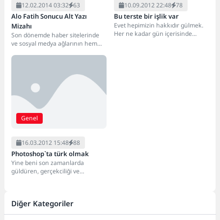
12.02.2014 03:32
63
10.09.2012 22:48
78
Alo Fatih Sonucu Alt Yazı
Bu terste bir işlik var
Evet hepimizin hakkıdır gülmek.
Mizahı
Her ne kadar gün içerisinde
Son dönemde haber sitelerinde
bunaltıcı ve bir o kadarda
ve sosyal medya ağlarının hemen
yorucu...
hemen büyük bir zamanı "Alo
Fatih"...
Genel
16.03.2012 15:48
88
Photoshop`ta türk olmak
Yine beni son zamanlarda
güldüren, gerçekciliği ve
yaratıcılığı ile muhteşem şaheser
diye adlandırdığım türkler için...
Diğer Kategoriler