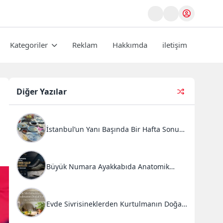
Kategoriler
Reklam
Hakkımda
iletişim
Diğer Yazılar
İstanbul’un Yanı Başında Bir Hafta Sonu
Ritüeli: Doğal Kahvaltı ve Atlı Safari
Deneyimi
Büyük Numara Ayakkabıda Anatomik
Kalıp Mühendisliği ve Doğru Tercihler
Evde Sivrisineklerden Kurtulmanın Doğal
Yolları