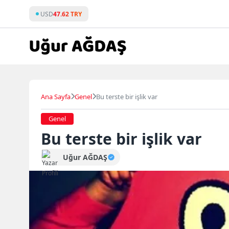
Skip
USD
47.62 TRY
to
content
Ana Sayfa
Genel
Bu terste bir işlik var
Genel
Bu terste bir işlik var
Uğur AĞDAŞ