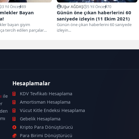
3 Yıl Önce
89
Uğur AĞDAŞ
5 Yıl Önce
70
ömlekler Bayan
Günün öne çıkan haberlerini 60
a!
saniyede izleyin (11 Ekim 2021)
kler bayan giyim
Günün öne çıkan haberlerini 60 saniyede
ça tercih edilen parçalar
izleyin...
yor. Hem şık...
Hesaplamalar
KDV Tevfikatı Hesaplama
ı
ile
Amortisman Hesaplama
er
Vücut Kitle Endeksi Hesaplama
nden
ımı
Gebelik Hesaplama
Kripto Para Dönüştürücü
Para Birimi Dönüştürücü