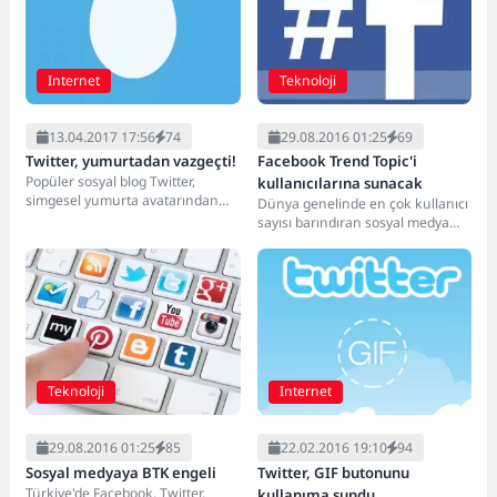
Internet
Teknoloji
13.04.2017 17:56
74
29.08.2016 01:25
69
Twitter, yumurtadan vazgeçti!
Facebook Trend Topic'i
Popüler sosyal blog Twitter,
kullanıcılarına sunacak
simgesel yumurta avatarından
Dünya genelinde en çok kullanıcı
kurtuldu. Mikro blog sitesi,
sayısı barındıran sosyal medya
varsayılan yumurta profili
platformu konumundaki
fotoğrafını değiştirerek...
Facebook, daha önceki süreçte...
Teknoloji
Internet
29.08.2016 01:25
85
22.02.2016 19:10
94
Sosyal medyaya BTK engeli
Twitter, GIF butonunu
Türkiye'de Facebook, Twitter,
kullanıma sundu