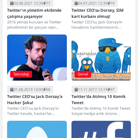
03.08.2021 12:39
77
04.07.2021 12:39
79
Twitter’ın yönetim ekibinde
Twitter CEO’su Dorsey, SIM
çatışma yaşanıyor
kart kurbanı olmuş!
2016 yılında kurulan ve Twitter
Twitter CEO’su Jack Dorsey‘in
yönetiminin bir parçası olan
hesabının hacklenmesinin
Koruma ve Güvenlik Kurulu, son
üzerinden henüz 24 saat bile
zamanlarda...
geçmedi. Ele geçirilen hesap...
Teknoloji
Genel
31.08.2019 13:00
98
17.11.2017 13:19
97
Twitter CEO’su Jack Dorsay’a
Twitter’da Atılmış 10 Komik
Hacker Şoku!
Tweet
Twitter CEO'su Jack Dorsay'in
Twitter'da Atılmış 10 Komik Tweet
Twitter hesabı, hacker'lar
Sosyal medya artık önüne
tarafından ele geçirildi. Chuckling
geçebilecek durumdan daha
Squad adlı bir gruba...
öteye gitmektedir. Günlük...