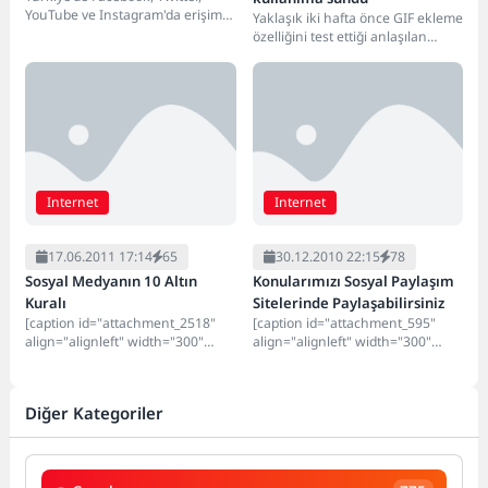
YouTube ve Instagram'da erişim
Yaklaşık iki hafta önce GIF ekleme
problemi yaşandı. Saat 23.00
özelliğini test ettiği anlaşılan
sıralarında başlayan sorun,
Twitter, ilgiyle beklenen özelliği
yaklaşık...
çok...
Internet
Internet
17.06.2011 17:14
65
30.12.2010 22:15
78
Sosyal Medyanın 10 Altın
Konularımızı Sosyal Paylaşım
Kuralı
Sitelerinde Paylaşabilirsiniz
[caption id="attachment_2518"
[caption id="attachment_595"
align="alignleft" width="300"
align="alignleft" width="300"
caption="Sosyal Medya"]
caption="Sosyal Paylaşım"]
[/caption] Sosyal Medyanın 10
[/caption] Evet değerli
Altın Kuralı Sosyal medya artık
uguragdas.com.tr ziyaretcileri
Diğer Kategoriler
herkes...
yeni bir hizmet daha sitemizde...