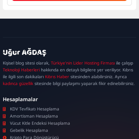
kadıköy
escort
maltepe
escort
ataşehir
Kişisel blog sitesi olarak,
Türkiye'nin Lider Hosting Firması
ile çalışıp
escort
ümraniye
Teknoloji Haberleri
hakkında en detaylı bilgilere yer veriliyor. Kıbrıs
escort
ile ilgili son dakikaları
Kıbrıs Haber
sitesinden alabilirsiniz. Ayrıca
kadınca güzellik
sitesinde bilgi paylaşımı yaparak fikir edinebilirsiniz.
Hesaplamalar
KDV Tevfikatı Hesaplama
Amortisman Hesaplama
Vücut Kitle Endeksi Hesaplama
Gebelik Hesaplama
Kripto Para Dönüştürücü