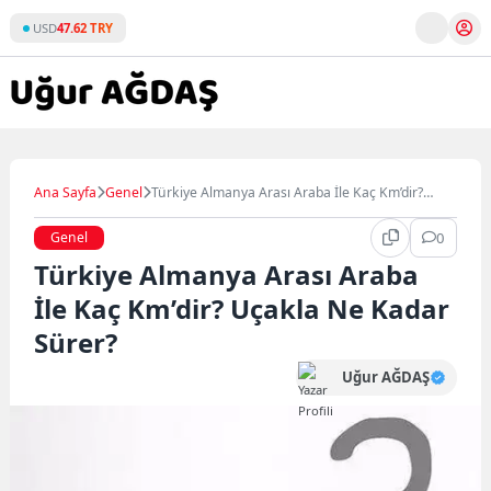
Skip
USD
47.62 TRY
to
content
Ana Sayfa
Genel
Türkiye Almanya Arası Araba İle Kaç Km’dir?
Uçakla Ne Kadar Sürer?
Genel
0
Türkiye Almanya Arası Araba
İle Kaç Km’dir? Uçakla Ne Kadar
Sürer?
Uğur AĞDAŞ