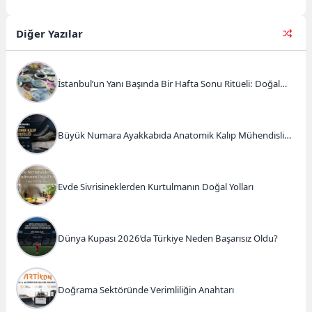
merak ettiği lakin çok aşırı da
yanaşmaya cesaret...
Diğer Yazılar
İstanbul’un Yanı Başında Bir Hafta Sonu Ritüeli: Doğal
Kahvaltı ve Atlı Safari Deneyimi
Büyük Numara Ayakkabıda Anatomik Kalıp Mühendisliği
ve Doğru Tercihler
Evde Sivrisineklerden Kurtulmanın Doğal Yolları
Dünya Kupası 2026’da Türkiye Neden Başarısız Oldu?
Doğrama Sektöründe Verimliliğin Anahtarı