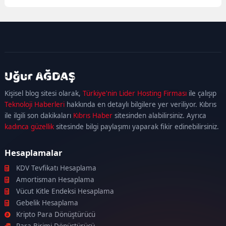
kadıköy
escort
maltepe
escort
ataşehir
Kişisel blog sitesi olarak,
Türkiye'nin Lider Hosting Firması
ile çalışıp
escort
ümraniye
Teknoloji Haberleri
hakkında en detaylı bilgilere yer veriliyor. Kıbrıs
escort
ile ilgili son dakikaları
Kıbrıs Haber
sitesinden alabilirsiniz. Ayrıca
kadınca güzellik
sitesinde bilgi paylaşımı yaparak fikir edinebilirsiniz.
Hesaplamalar
KDV Tevfikatı Hesaplama
Amortisman Hesaplama
Vücut Kitle Endeksi Hesaplama
Gebelik Hesaplama
Kripto Para Dönüştürücü