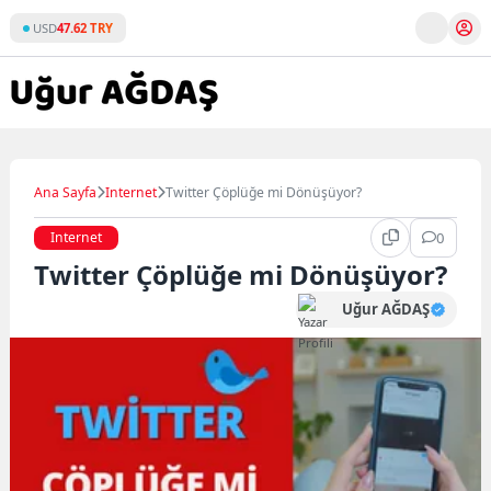
Skip
USD
47.62 TRY
to
content
Ana Sayfa
Internet
Twitter Çöplüğe mi Dönüşüyor?
Internet
0
Twitter Çöplüğe mi Dönüşüyor?
Uğur AĞDAŞ