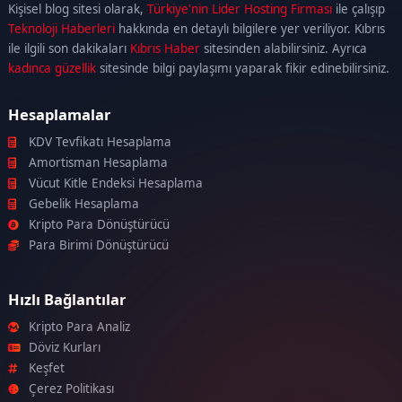
escort
ataşehir
Kişisel blog sitesi olarak,
Türkiye'nin Lider Hosting Firması
ile çalışıp
escort
ümraniye
Teknoloji Haberleri
hakkında en detaylı bilgilere yer veriliyor. Kıbrıs
escort
ile ilgili son dakikaları
Kıbrıs Haber
sitesinden alabilirsiniz. Ayrıca
kadınca güzellik
sitesinde bilgi paylaşımı yaparak fikir edinebilirsiniz.
Hesaplamalar
KDV Tevfikatı Hesaplama
Amortisman Hesaplama
Vücut Kitle Endeksi Hesaplama
Gebelik Hesaplama
Kripto Para Dönüştürücü
Para Birimi Dönüştürücü
Hızlı Bağlantılar
Kripto Para Analiz
Döviz Kurları
Keşfet
Çerez Politikası