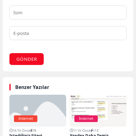
GÖNDER
Benzer Yazılar
Internet
Internet
16 Yıl Önce
78
11 Yıl Önce
113
Istediğiniz Siteyi
Yandex Daha Temiz