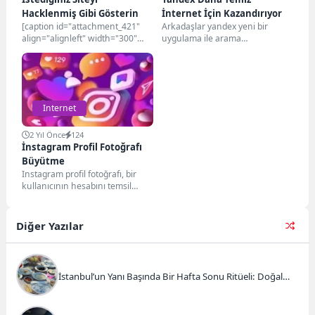
Hacklenmiş Gibi Gösterin
İnternet İçin Kazandırıyor
[caption id="attachment_421"
Arkadaşlar yandex yeni bir
align="alignleft" width="300"
uygulama ile arama
caption="Kolay-Hack"][/caption]
sonuçlarında kullanıcılara
Başlığı yanlış okumadınız…
çıkacak sonuçların daha faydalı
Facebook, Google, YouTube,
ve nokta...
Twitter v.s bütün siteleri...
Internet
2 Yıl Önce
124
İnstagram Profil Fotoğrafı
Büyütme
Instagram profil fotoğrafı, bir
kullanıcının hesabını temsil
eden ve genellikle küçük
boyutlarda görüntülenen bir
resimdir....
Diğer Yazılar
İstanbul’un Yanı Başında Bir Hafta Sonu Ritüeli: Doğal
Kahvaltı ve Atlı Safari Deneyimi