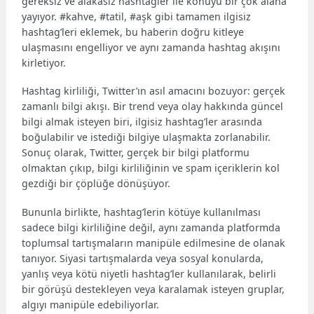
gereksiz ve alakasız hashtagler ile konuyu bir çok alana
yayıyor. #kahve, #tatil, #aşk gibi tamamen ilgisiz
hashtag’leri eklemek, bu haberin doğru kitleye
ulaşmasını engelliyor ve aynı zamanda hashtag akışını
kirletiyor.
Hashtag kirliliği, Twitter’ın asıl amacını bozuyor: gerçek
zamanlı bilgi akışı. Bir trend veya olay hakkında güncel
bilgi almak isteyen biri, ilgisiz hashtag’ler arasında
boğulabilir ve istediği bilgiye ulaşmakta zorlanabilir.
Sonuç olarak, Twitter, gerçek bir bilgi platformu
olmaktan çıkıp, bilgi kirliliğinin ve spam içeriklerin kol
gezdiği bir çöplüğe dönüşüyor.
Bununla birlikte, hashtag’lerin kötüye kullanılması
sadece bilgi kirliliğine değil, aynı zamanda platformda
toplumsal tartışmaların manipüle edilmesine de olanak
tanıyor. Siyasi tartışmalarda veya sosyal konularda,
yanlış veya kötü niyetli hashtag’ler kullanılarak, belirli
bir görüşü destekleyen veya karalamak isteyen gruplar,
algıyı manipüle edebiliyorlar.