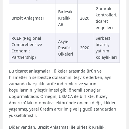
Gümrük
Birleşik
kontrolleri,
Brexit Anlaşması
Krallık,
2020
ticaret
AB
engelleri
RCEP (Regional
Serbest
Asya-
Comprehensive
ticaret,
Pasifik
2020
Economic
yatırım
Ülkeleri
Partnership)
kolaylıkları
Bu ticaret anlaşmaları, ülkeler arasında ürün ve
hizmetlerin serbestçe dolaşımını teşvik ederken, aynı
zamanda karşılıklı tarife indirimleri ve yatırım
koşullarının iyileştirilmesi gibi önemli sonuçlar
doğurmaktadır. Örneğin, USMCA ile birlikte, Kuzey
Amerika’daki otomotiv sektöründe önemli değişiklikler
yaşanmış, yerel üretim artırılmış ve iş gücü standartları
yükseltilmiştir.
Diğer yandan, Brexit Anlaşması ile Birleşik Krallık,