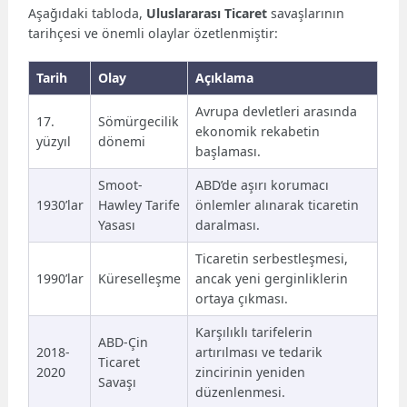
Aşağıdaki tabloda,
Uluslararası Ticaret
savaşlarının
tarihçesi ve önemli olaylar özetlenmiştir:
Tarih
Olay
Açıklama
Avrupa devletleri arasında
17.
Sömürgecilik
ekonomik rekabetin
yüzyıl
dönemi
başlaması.
Smoot-
ABD’de aşırı korumacı
1930’lar
Hawley Tarife
önlemler alınarak ticaretin
Yasası
daralması.
Ticaretin serbestleşmesi,
1990’lar
Küreselleşme
ancak yeni gerginliklerin
ortaya çıkması.
Karşılıklı tarifelerin
ABD-Çin
2018-
artırılması ve tedarik
Ticaret
2020
zincirinin yeniden
Savaşı
düzenlenmesi.