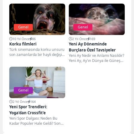
Genel
Genel
10 Yıl Önce
86
2 Yıl Önce
169
Korku filmleri
Yeni Ay Döneminde
Türk sinemasında korku unsuru
Burçlara Özel Tavsiyeler
son zamanlarda bir hayli değişik
Yeni Ay Nedir ve Anlamı Nasıldır?
bir konuma ulaşmıştır. özellikle
Yeni Ay, Ay'ın Dünya ile Güneş
de tabanını...
arasında bulunduğu ve...
Genel
2 Yıl Önce
164
Yeni Spor Trendleri:
Yoga’dan Crossfit’e
Yeni Spor Dalgası: Neden Bu
Kadar Popüler Hale Geldi? Son
yıllarda, yeni spor trendleri,
sağlıklı...