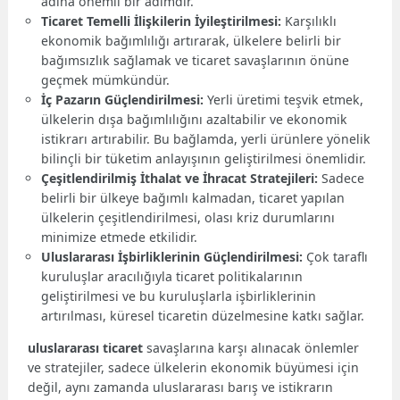
adına önemli bir adımdır.
Ticaret Temelli İlişkilerin İyileştirilmesi:
Karşılıklı
ekonomik bağımlılığı artırarak, ülkelere belirli bir
bağımsızlık sağlamak ve ticaret savaşlarının önüne
geçmek mümkündür.
İç Pazarın Güçlendirilmesi:
Yerli üretimi teşvik etmek,
ülkelerin dışa bağımlılığını azaltabilir ve ekonomik
istikrarı artırabilir. Bu bağlamda, yerli ürünlere yönelik
bilinçli bir tüketim anlayışının geliştirilmesi önemlidir.
Çeşitlendirilmiş İthalat ve İhracat Stratejileri:
Sadece
belirli bir ülkeye bağımlı kalmadan, ticaret yapılan
ülkelerin çeşitlendirilmesi, olası kriz durumlarını
minimize etmede etkilidir.
Uluslararası İşbirliklerinin Güçlendirilmesi:
Çok taraflı
kuruluşlar aracılığıyla ticaret politikalarının
geliştirilmesi ve bu kuruluşlarla işbirliklerinin
artırılması, küresel ticaretin düzelmesine katkı sağlar.
uluslararası ticaret
savaşlarına karşı alınacak önlemler
ve stratejiler, sadece ülkelerin ekonomik büyümesi için
değil, aynı zamanda uluslararası barış ve istikrarın