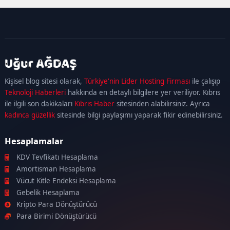
kadıköy
escort
maltepe
escort
ataşehir
Kişisel blog sitesi olarak,
Türkiye'nin Lider Hosting Firması
ile çalışıp
escort
ümraniye
Teknoloji Haberleri
hakkında en detaylı bilgilere yer veriliyor. Kıbrıs
escort
ile ilgili son dakikaları
Kıbrıs Haber
sitesinden alabilirsiniz. Ayrıca
kadınca güzellik
sitesinde bilgi paylaşımı yaparak fikir edinebilirsiniz.
Hesaplamalar
KDV Tevfikatı Hesaplama
Amortisman Hesaplama
Vücut Kitle Endeksi Hesaplama
Gebelik Hesaplama
Kripto Para Dönüştürücü
Para Birimi Dönüştürücü