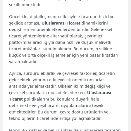
şekillenmektedir.
Öncelikle, dijitalleşmenin etkisiyle e-ticaretin hızlı bir
şekilde artması,
Uluslararası Ticaret
dinamiklerini
değiştiren en önemli etkenlerden biridir. Geleneksel
ticaret yöntemlerine alternatif olarak, çevrimiçi
platformlar aracılığıyla daha hızlı ve düşük maliyetli
ticaret imkânları sunulmaktadır. Bu durum, özellikle
küçük ve orta ölçekli işletmeler için yeni pazar fırsatları
yaratmaktadır.
Ayrıca, sürdürülebilirlik ve çevresel faktörler, ticaretin
gelecekteki yönünü etkileyecek önemli unsurlar
arasında yer almaktadır. Ülkeler, iklim değişikliği ve
çevresel sorunlarla mücadele ederken,
Uluslararası
Ticaret
politikalarını bu konulara duyarlı hale
getirmekte ve yeşil ticaret uygulamalarını teşvik
etmektedirler. Bu durum, çevre dostu ürünlerin ve
teknolojilerin ticaretinde artışa yol açmaktadır.
Jeopolitik riskler ve belirsizlikler de uluslararası ticaretin