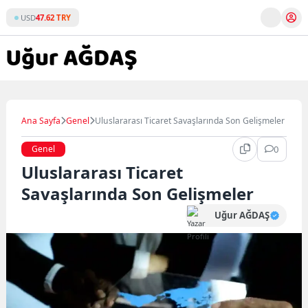
Skip
USD
47.62 TRY
to
content
Ana Sayfa
Genel
Uluslararası Ticaret Savaşlarında Son Gelişmeler
Genel
0
Uluslararası Ticaret
Savaşlarında Son Gelişmeler
Uğur AĞDAŞ