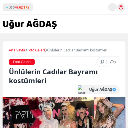
Skip
USD
47.62 TRY
to
content
Ana Sayfa
Foto Galeri
Ünlülerin Cadılar Bayramı kostümleri
Foto Galeri
0
Ünlülerin Cadılar Bayramı
kostümleri
Uğur AĞDAŞ