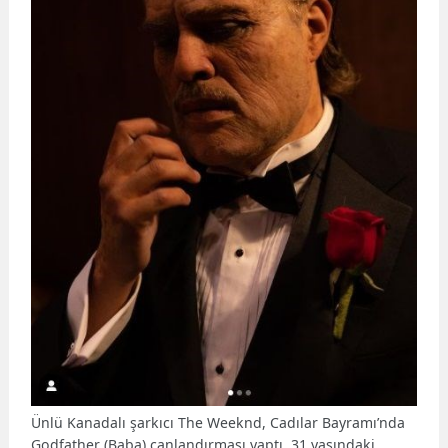
Ünlü Kanadalı şarkıcı The Weeknd, Cadılar Bayramı’nda
Godfather (Baba) canlandırması yaptı. 31 yaşındaki