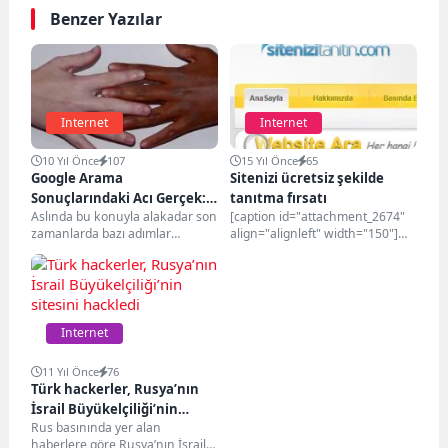
Benzer Yazılar
Internet
Internet
10 Yıl Önce
107
15 Yıl Önce
65
Google Arama
Sitenizi ücretsiz şekilde
Sonuçlarındaki Acı Gerçek:
tanıtma fırsatı
Aslında bu konuyla alakadar son
[caption id="attachment_2674"
Irkçılık
zamanlarda bazı adımlar
align="alignleft" width="150"]
atılmıyor değil. Örneğin
Sitenizi Tanıtın[/caption] Sitenizi
WhatsApp’ın hem Android hem...
ücretsiz şekilde tanıtma fırsatı -
SiteniziTanitin.com
SiteniziTanitin.com adlı...
Internet
11 Yıl Önce
76
Türk hackerler, Rusya’nın
İsrail Büyükelçiliği’nin
Rus basınında yer alan
sitesini hackledi
haberlere göre Rusya’nın İsrail