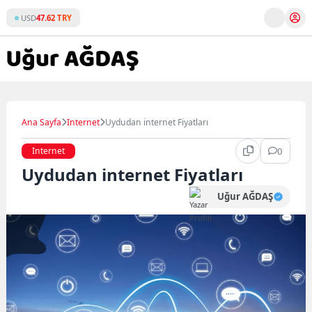
Skip
USD
47.62 TRY
to
content
Ana Sayfa
Internet
Uydudan internet Fiyatları
Internet
0
Uydudan internet Fiyatları
Uğur AĞDAŞ