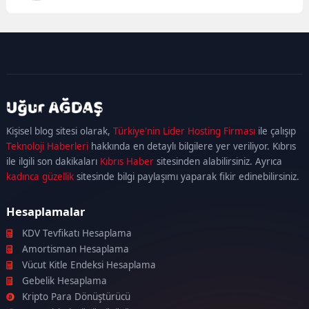
kadıköy
escort
maltepe
escort
ataşehir
Kişisel blog sitesi olarak,
Türkiye'nin Lider Hosting Firması
ile çalışıp
escort
ümraniye
Teknoloji Haberleri
hakkında en detaylı bilgilere yer veriliyor. Kıbrıs
escort
ile ilgili son dakikaları
Kıbrıs Haber
sitesinden alabilirsiniz. Ayrıca
kadınca güzellik
sitesinde bilgi paylaşımı yaparak fikir edinebilirsiniz.
Hesaplamalar
KDV Tevfikatı Hesaplama
Amortisman Hesaplama
Vücut Kitle Endeksi Hesaplama
Gebelik Hesaplama
Kripto Para Dönüştürücü