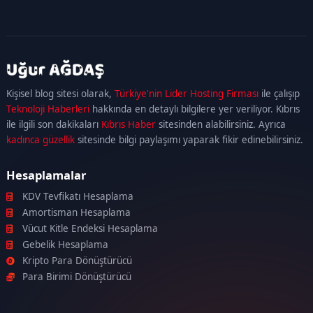
kadıköy
escort
maltepe
escort
ataşehir
Kişisel blog sitesi olarak,
Türkiye'nin Lider Hosting Firması
ile çalışıp
escort
ümraniye
Teknoloji Haberleri
hakkında en detaylı bilgilere yer veriliyor. Kıbrıs
escort
ile ilgili son dakikaları
Kıbrıs Haber
sitesinden alabilirsiniz. Ayrıca
kadınca güzellik
sitesinde bilgi paylaşımı yaparak fikir edinebilirsiniz.
Hesaplamalar
KDV Tevfikatı Hesaplama
Amortisman Hesaplama
Vücut Kitle Endeksi Hesaplama
Gebelik Hesaplama
Kripto Para Dönüştürücü
Para Birimi Dönüştürücü