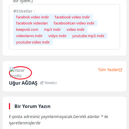
bir işlem.)
Etiketler :
facebok video indir
facebook video indir
facebook videoları
facebooktan video indir
keepvid.com
mp3 indir
video indir
videolarını indir
vidyo indir
youtube mp3 indir
youtube video indir
Tüm Yazılar
Uğur AĞDAŞ
Yönetici
Bir Yorum Yazın
E-posta adresiniz yayınlanmayacak.
Gerekli alanlar
*
ile
işaretlenmişlerdir