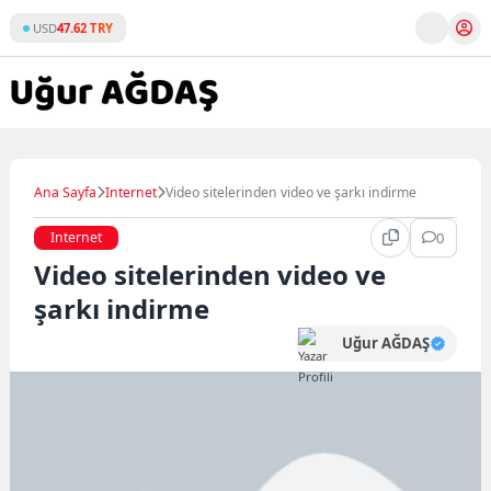
Skip
USD
47.62 TRY
to
content
Ana Sayfa
Internet
Video sitelerinden video ve şarkı indirme
Internet
0
Video sitelerinden video ve
şarkı indirme
Uğur AĞDAŞ