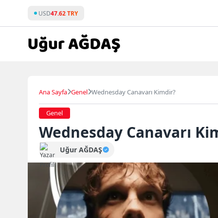
Skip
USD
47.62 TRY
to
content
Ana Sayfa
Genel
Wednesday Canavarı Kimdir?
Genel
Wednesday Canavarı Ki
Uğur AĞDAŞ