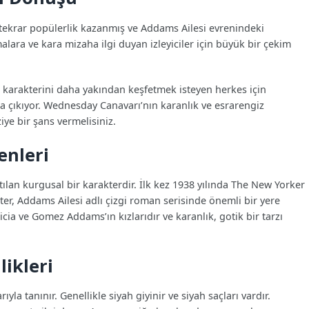
de tekrar popülerlik kazanmış ve Addams Ailesi evrenindeki
malara ve kara mizaha ilgi duyan izleyiciler için büyük bir çekim
n karakterini daha yakından keşfetmek isteyen herkes için
za çıkıyor. Wednesday Canavarı’nın karanlık ve esrarengiz
iye bir şans vermelisiniz.
enleri
an kurgusal bir karakterdir. İlk kez 1938 yılında The New Yorker
er, Addams Ailesi adlı çizgi roman serisinde önemli bir yere
ia ve Gomez Addams’ın kızlarıdır ve karanlık, gotik bir tarzı
ikleri
yla tanınır. Genellikle siyah giyinir ve siyah saçları vardır.