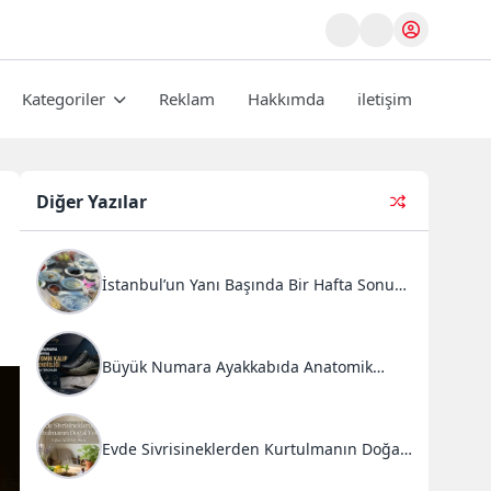
Kategoriler
Reklam
Hakkımda
iletişim
Diğer Yazılar
İstanbul’un Yanı Başında Bir Hafta Sonu
Ritüeli: Doğal Kahvaltı ve Atlı Safari
Deneyimi
Büyük Numara Ayakkabıda Anatomik
Kalıp Mühendisliği ve Doğru Tercihler
Evde Sivrisineklerden Kurtulmanın Doğal
Yolları