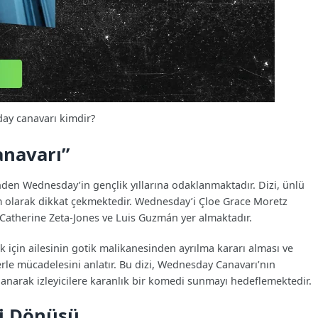
ay canavarı kimdir?
anavarı”
’nden Wednesday’in gençlik yıllarına odaklanmaktadır. Dizi, ünlü
ım olarak dikkat çekmektedir. Wednesday’i Çloe Grace Moretz
Catherine Zeta-Jones ve Luis Guzmán yer almaktadır.
 için ailesinin gotik malikanesinden ayrılma kararı alması ve
rle mücadelesini anlatır. Bu dizi, Wednesday Canavarı’nın
lanarak izleyicilere karanlık bir komedi sunmayı hedeflemektedir.
i Dönüşü