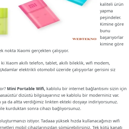
kaliteli ürün
yapma
peşindeler.
Kimine göre
bunu
başarıyorlar
kimine göre
 nokta Xiaomi gerçekten çalışıyor.
 Xiaom akıllı telefon, tablet, akıllı bileklik, wifi modem,
Adamlar elektrikli otomobil üzeride çalışıyorlar gerisini siz
yor?
Mini Portable Wifi,
kablolu bir internet bağlantısını sizin için
saüstü/ dizüstü bilgisayarınız ve kablolu bir moderniniz var.
 ya da altta verdiğimiz linkten ekteki dosyayı indiriyorsunuz.
) ile kurduktan sonra cihazı bağlıyorsunuz.
luşturmanızı istiyor. Tadaaa yüksek hızda kullanacağınızı wifi
rnetleri mobil cihazlarınızdan sömürebilirsiniz. Tek kötü kanatı