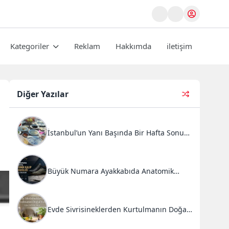
Kategoriler
Reklam
Hakkımda
iletişim
Diğer Yazılar
İstanbul’un Yanı Başında Bir Hafta Sonu
Ritüeli: Doğal Kahvaltı ve Atlı Safari
Deneyimi
Büyük Numara Ayakkabıda Anatomik
Kalıp Mühendisliği ve Doğru Tercihler
Evde Sivrisineklerden Kurtulmanın Doğal
Yolları