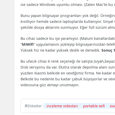
ise sadece Windows uyumlu olması. (Zaten Mac’te bu öz
Bunu yapan bilgisayar programları yok değil. Örneğin
kısıtlıyor hemde sadece laptoplarda kullanıyor. Sinyal 
şekilde dosya aktarımı sunmuyor. Eğer full sürüm almak 
Bu cihaz sadece bu işe yaramıyor. (Malum kanallardak
“
MiWifi
” uygulamasını yükleyip bilgisayarınızdan tel
Yüksek hız ne kadar yüksek dedik ve denedik.
Sonuç 1
Bu ufacık cihaz 6 renk seçeneği ile satışta (siyah,be
Disk versyonu da var. Ekstra olarak depolma alanı sunu
yüzden Xiaomi belkide en sevdğimiz firma. Ne kadar ek
Belkide bu nedenle bu kadar çabuk büyüyorlar ve sevil
videosuna göz atmayı unutmayın.
Etiketler :
inceleme videoları
portable wifi
xi