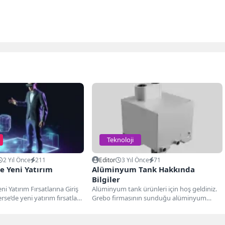
Teknoloji
2 Yıl Önce
211
Editor
3 Yıl Önce
71
e Yeni Yatırım
Alüminyum Tank Hakkında
Bilgiler
i Yatırım Fırsatlarına Giriş
Alüminyum tank ürünleri için hoş geldiniz.
e’de yeni yatırım fırsatları,
Grebo firmasının sunduğu alüminyum
hızla gelişmesiyle birlikte...
tanklar endüstriyel uygulamalarda yaygın
olarak...