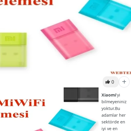
0
Xiaomi
‘yi
bilmeyeniniz
yoktur.Bu
adamlar her
sektörde en
iyi ve en