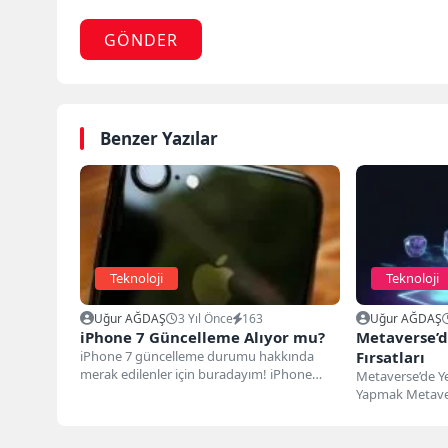
GÖNDER
Benzer Yazılar
Teknoloji
Teknoloji
Uğur AĞDAŞ
3 Yıl Önce
163
Uğur AĞDAŞ
iPhone 7 Güncelleme Alıyor mu?
Metaverse’d
iPhone 7 güncelleme durumu hakkında
Fırsatları
merak edilenler için buradayım! iPhone
Metaverse’de Yen
7'nin son güncelleme durumu ve...
Yapmak Metavers
dijital dünyanın 