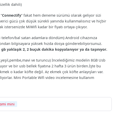
ellik dahili)
 “
Connectify
” fakat hem deneme sürümü olarak geliyor sizi
verici gücü çok düşük sürekli yanında kullanmalısınız ve hiçbir
istersenizde MiWifi kadar bir fiyatı ortaya çıkıyor.
i telefon/bal satan adamlara döndüm) Android cihazınıza
efondan bilgisayara yüksek hızda dosya gönderebiliyorsunuz.
 gb yaklaşık 2, 2 buçuk dakika kopyalanıyor ya da taşınıyor.
yaz,yeşil,pembe,mavi ve turuncu) İncelediğimiz modelin 8GB Usb
yor ve bir usb bellek fiyatına 2 hafta 3 ürün birden.İşte bu
mek o kadar köfte değil. Az ekmek çok köfte anlayışları var.
iyorlar. Mini Portable Wifi video incelemesine kullanım
aomi mini