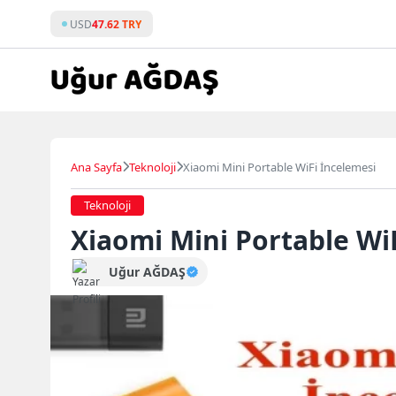
Skip
USD
47.62 TRY
to
content
Ana Sayfa
Teknoloji
Xiaomi Mini Portable WiFi İncelemesi
Teknoloji
Xiaomi Mini Portable Wi
Uğur AĞDAŞ