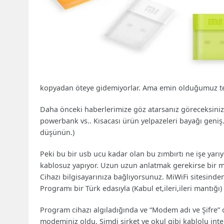
kopyadan öteye gidemiyorlar. Ama emin olduğumuz tek
Daha önceki haberlerimize göz atarsanız göreceksiniz ki
powerbank vs.. Kısacası ürün yelpazeleri bayağı geniş.(
düşünün.)
Peki bu bir usb ucu kadar olan bu zımbırtı ne işe yarı
kablosuz yapıyor. Uzun uzun anlatmak gerekirse bir ma
Cihazı bilgisayarınıza bağlıyorsunuz. MiWiFi sitesinden
Programı bir Türk edasıyla (Kabul et,ileri,ileri mantığı
Program cihazı algıladığında ve “Modem adı ve Şifre” o
modeminiz oldu. Şimdi şirket ve okul gibi kablolu inte