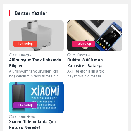
Benzer Yazılar
Teknoloji
Teknoloji
3 Yıl Önce
71
9 Yıl Önce
76
Alüminyum Tank Hakkında
Oukitel 8.000 mAh
Bilgiler
Kapasiteli Batarya
Alüminyum tank ürünleri için
Akıllı telefonların artık
hoş geldiniz. Grebo firmasının
hayatımızın olmazsa
sunduğu alüminyum tanklar
olmazlardan olmasıyla birlikte
endüstriyel uygulamalarda
akıllı telefonların sahip olduğu
yaygın olarak...
bataryalar büyük önem...
Teknoloji
3 Yıl Önce
260
Xiaomi Telefonlarda Çöp
Kutusu Nerede?