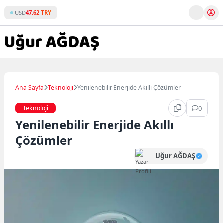
Skip
USD
47.62 TRY
to
content
Ana Sayfa
Teknoloji
Yenilenebilir Enerjide Akıllı Çözümler
Teknoloji
0
Yenilenebilir Enerjide Akıllı
Çözümler
Uğur AĞDAŞ