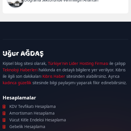
kadıköy
escort
maltepe
escort
ataşehir
Kişisel blog sitesi olarak,
Türkiye'nin Lider Hosting Firması
ile çalışıp
escort
ümraniye
Teknoloji Haberleri
hakkında en detaylı bilgilere yer veriliyor. Kıbrıs
escort
ile ilgili son dakikaları
Kıbrıs Haber
sitesinden alabilirsiniz. Ayrıca
kadınca güzellik
sitesinde bilgi paylaşımı yaparak fikir edinebilirsiniz.
Hesaplamalar
KDV Tevfikatı Hesaplama
Amortisman Hesaplama
Vücut Kitle Endeksi Hesaplama
Gebelik Hesaplama