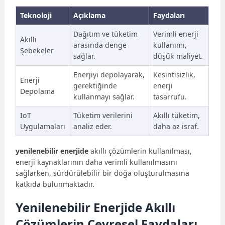
Teknoloji
Açıklama
Faydaları
Dağıtım ve tüketim
Verimli enerji
Akıllı
arasında denge
kullanımı,
Şebekeler
sağlar.
düşük maliyet.
Enerjiyi depolayarak,
Kesintisizlik,
Enerji
gerektiğinde
enerji
Depolama
kullanmayı sağlar.
tasarrufu.
IoT
Tüketim verilerini
Akıllı tüketim,
Uygulamaları
analiz eder.
daha az israf.
yenilenebilir enerjide
akıllı çözümlerin kullanılması,
enerji kaynaklarının daha verimli kullanılmasını
sağlarken, sürdürülebilir bir doğa oluşturulmasına
katkıda bulunmaktadır.
Yenilenebilir Enerjide Akıllı
Çözümlerin Çevresel Faydaları