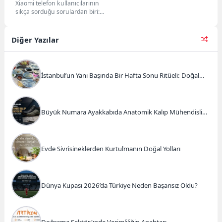
Xiaomi telefon kullanıcılarının
sıkça sorduğu sorulardan biri:
"Xiaomi telefonlarda çöp kutusu
nerede?" İşte bu makalede,...
Diğer Yazılar
İstanbul’un Yanı Başında Bir Hafta Sonu Ritüeli: Doğal
Kahvaltı ve Atlı Safari Deneyimi
Büyük Numara Ayakkabıda Anatomik Kalıp Mühendisliği
ve Doğru Tercihler
Evde Sivrisineklerden Kurtulmanın Doğal Yolları
Dünya Kupası 2026’da Türkiye Neden Başarısız Oldu?
Doğrama Sektöründe Verimliliğin Anahtarı