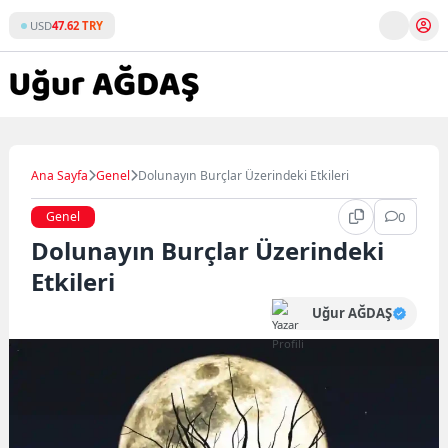
Skip
USD
47.62 TRY
to
content
Ana Sayfa
Genel
Dolunayın Burçlar Üzerindeki Etkileri
Genel
0
Dolunayın Burçlar Üzerindeki
Etkileri
Uğur AĞDAŞ