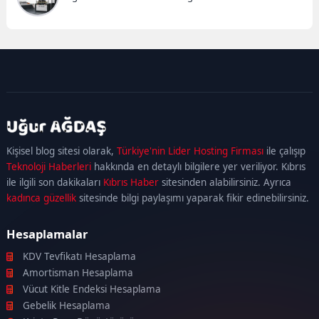
kadıköy
escort
maltepe
escort
ataşehir
Kişisel blog sitesi olarak,
Türkiye'nin Lider Hosting Firması
ile çalışıp
escort
ümraniye
Teknoloji Haberleri
hakkında en detaylı bilgilere yer veriliyor. Kıbrıs
escort
ile ilgili son dakikaları
Kıbrıs Haber
sitesinden alabilirsiniz. Ayrıca
kadınca güzellik
sitesinde bilgi paylaşımı yaparak fikir edinebilirsiniz.
Hesaplamalar
KDV Tevfikatı Hesaplama
Amortisman Hesaplama
Vücut Kitle Endeksi Hesaplama
Gebelik Hesaplama