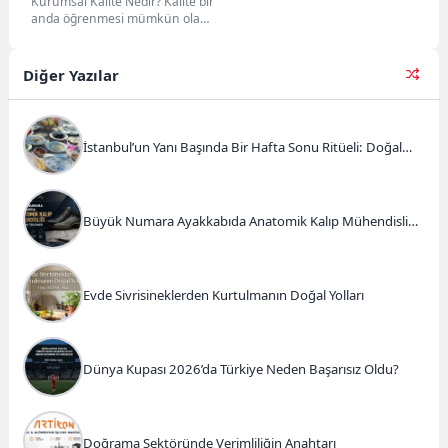
Kurumsal Kalite Nedir? Kalite bir
anda öğrenmesi mümkün olan
bilgilerden değildir. Günümüzde
"kalite teknolojidir". Çünkü...
Diğer Yazılar
İstanbul’un Yanı Başında Bir Hafta Sonu Ritüeli: Doğal
Kahvaltı ve Atlı Safari Deneyimi
Büyük Numara Ayakkabıda Anatomik Kalıp Mühendisliği
ve Doğru Tercihler
Evde Sivrisineklerden Kurtulmanın Doğal Yolları
Dünya Kupası 2026’da Türkiye Neden Başarısız Oldu?
Doğrama Sektöründe Verimliliğin Anahtarı