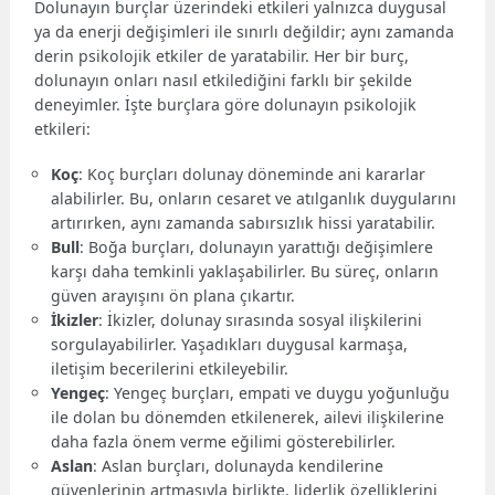
Dolunayın burçlar üzerindeki etkileri yalnızca duygusal
ya da enerji değişimleri ile sınırlı değildir; aynı zamanda
derin psikolojik etkiler de yaratabilir. Her bir burç,
dolunayın onları nasıl etkilediğini farklı bir şekilde
deneyimler. İşte burçlara göre dolunayın psikolojik
etkileri:
Koç
: Koç burçları dolunay döneminde ani kararlar
alabilirler. Bu, onların cesaret ve atılganlık duygularını
artırırken, aynı zamanda sabırsızlık hissi yaratabilir.
Bull
: Boğa burçları, dolunayın yarattığı değişimlere
karşı daha temkinli yaklaşabilirler. Bu süreç, onların
güven arayışını ön plana çıkartır.
İkizler
: İkizler, dolunay sırasında sosyal ilişkilerini
sorgulayabilirler. Yaşadıkları duygusal karmaşa,
iletişim becerilerini etkileyebilir.
Yengeç
: Yengeç burçları, empati ve duygu yoğunluğu
ile dolan bu dönemden etkilenerek, ailevi ilişkilerine
daha fazla önem verme eğilimi gösterebilirler.
Aslan
: Aslan burçları, dolunayda kendilerine
güvenlerinin artmasıyla birlikte, liderlik özelliklerini