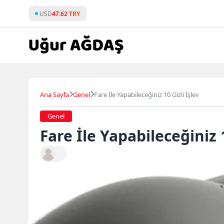
Skip
USD
47.62 TRY
to
content
Ana Sayfa
Genel
Fare İle Yapabileceğiniz 10 Gizli İşlev
Genel
Fare İle Yapabileceğiniz 1