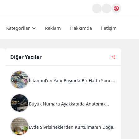
Kategoriler
Reklam
Hakkımda
iletişim
Diğer Yazılar
İstanbul’un Yanı Başında Bir Hafta Sonu
Ritüeli: Doğal Kahvaltı ve Atlı Safari
Deneyimi
Büyük Numara Ayakkabıda Anatomik
Kalıp Mühendisliği ve Doğru Tercihler
Evde Sivrisineklerden Kurtulmanın Doğal
Yolları