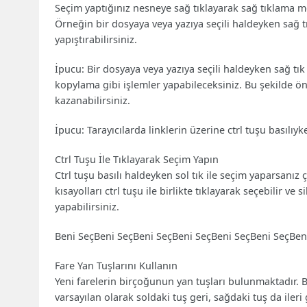
Seçim yaptığınız nesneye sağ tıklayarak sağ tıklama m
Örneğin bir dosyaya veya yazıya seçili haldeyken sağ t
yapıştırabilirsiniz.
İpucu: Bir dosyaya veya yazıya seçili haldeyken sağ tık
kopylama gibi işlemler yapabileceksiniz. Bu şekilde ö
kazanabilirsiniz.
İpucu: Tarayıcılarda linklerin üzerine ctrl tuşu basılıyk
Ctrl Tuşu İle Tıklayarak Seçim Yapın
Ctrl tuşu basılı haldeyken sol tık ile seçim yaparsanı
kısayolları ctrl tuşu ile birlikte tıklayarak seçebilir v
yapabilirsiniz.
Beni SeçBeni SeçBeni SeçBeni SeçBeni SeçBeni SeçBeni
Fare Yan Tuşlarını Kullanın
Yeni farelerin birçoğunun yan tuşları bulunmaktadır. B
varsayılan olarak soldaki tuş geri, sağdaki tuş da ileri