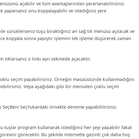
enüsünü açabilir ve tüm avantajlarından yararlanabilirsiniz.
ık yaparsanız onu kopyalayabilir ve istediğiniz yere
 ile sürüklerseniz tuşu bıraktığınız an sağ tık menüsü açılacak ve
nce kopyala sonra yapıştır işlemini tek işleme düşürerek zaman
en tıklarsanız o linki ayrı sekmede açacaktır.
z çoklu seçim yapabilirsiniz. Örneğin masaüstünde kullanmadığını
e silebilirsiniz. Veya aşağıdaki gibi bir menüden çoklu seçim
 SeçBeni SeçYukardaki örnekte deneme yapabililirsiniz.
u tuşlar program kullanarak istediğiniz her şeyi yapabilir fakat
 görevini görecektir. Bu şekilde internette gezinti çok daha hoş