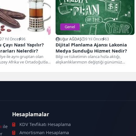
Genel
7 Yıl Önce
96
Uğur AĞDAŞ
9 Yıl Önce
63
Çayı Nasıl Yapılır?
Dijital Planlama Ajansı Lakonia
rarları Nelerdir?
Medya Sunduğu Hizmet Nedir?
lye ile aynı gruptan olan
Bilgi ve tüketimin olanca hızla aktığı,
Kuzey Afrika ve Ortadoğu’da
alışkanlıklarımızın değiştiği günümüz
dünyasında, gelişen teknoloji, artan mobil
cihazlar,...
Hesaplamalar
KDV Tevfikatı Hesaplama
ı
ile
Amortisman Hesaplama
er