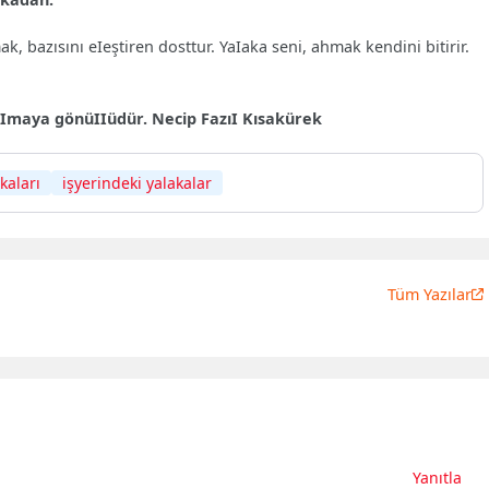
k, bazısını eIeştiren dosttur. YaIaka seni, ahmak kendini bitirir.
 oImaya gönüIIüdür. Necip FazıI Kısakürek
akaları
işyerindeki yalakalar
Tüm Yazılar
Yanıtla