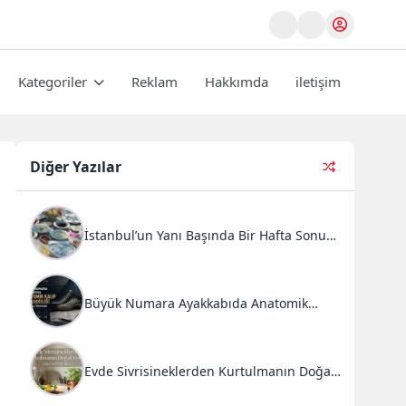
Kategoriler
Reklam
Hakkımda
iletişim
Diğer Yazılar
İstanbul’un Yanı Başında Bir Hafta Sonu
Ritüeli: Doğal Kahvaltı ve Atlı Safari
Deneyimi
Büyük Numara Ayakkabıda Anatomik
Kalıp Mühendisliği ve Doğru Tercihler
Evde Sivrisineklerden Kurtulmanın Doğal
Yolları