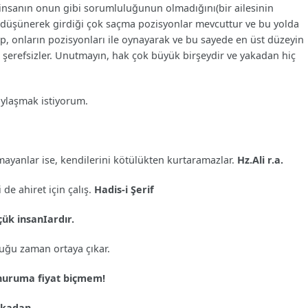
r insanın onun gibi sorumluluğunun olmadığını(bir ailesinin
) düşünerek girdiği çok saçma pozisyonlar mevcuttur ve bu yolda
p, onların pozisyonları ile oynayarak ve bu sayede en üst düzeyin
 şerefsizler. Unutmayın, hak çok büyük birşeydir ve yakadan hiç
aylaşmak istiyorum.
mayanlar ise, kendilerini kötülükten kurtaramazlar.
Hz.Ali r.a.
de ahiret için çalış.
Hadis-i Şerif
ük insanIardır.
duğu zaman ortaya çıkar.
onuruma fiyat biçmem!
akadan.