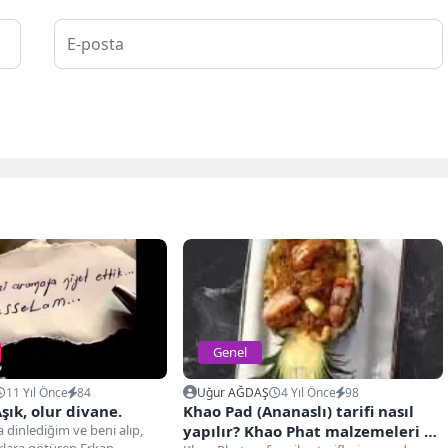
Genel
11 Yıl Önce
84
Uğur AĞDAŞ
4 Yıl Önce
98
şık, olur divane.
Khao Pad (Ananaslı) tarifi nasıl
dinlediğim ve beni alıp,
yapılır? Khao Phat malzemeleri ve
lara götüren Erkan