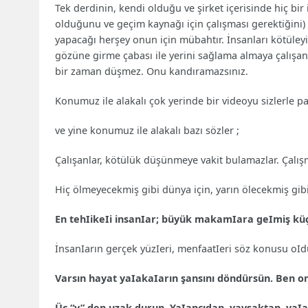
Tek derdinin, kendi olduğu ve şirket içerisinde hiç bi
olduğunu ve geçim kaynağı için çalışması gerektiğini
yapacağı herşey onun için mübahtır. İnsanları kötüleyi
gözüne girme çabası ile yerini sağlama almaya çalışan
bir zaman düşmez. Onu kandıramazsınız.
Konumuz ile alakalı çok yerinde bir videoyu sizlerle p
ve yine konumuz ile alakalı bazı sözler ;
Çalışanlar, kötülük düşünmeye vakit bulamazlar. Çalış
Hiç ölmeyecekmiş gibi dünya için, yarın ölecekmiş gibi 
En tehIikeIi insanIar; büyük makamIara geImiş küç
İnsanIarın gerçek yüzIeri, menfaatIeri söz konusu oI
Varsın hayat yaIakaIarın şansını döndürsün. Ben 
Üç “y” den uzak durun. YaIancıdan, yavşaktan, yaI