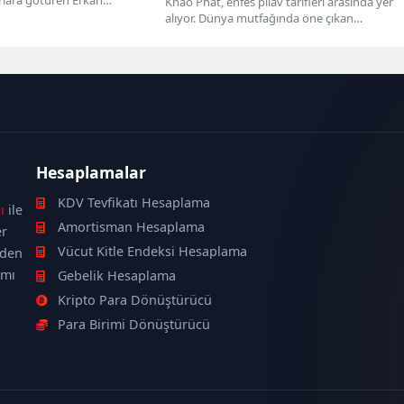
yapılışı
Khao Phat, enfes pilav tarifleri arasında yer
irip, yorumladığı o harika...
alıyor. Dünya mutfağında öne çıkan
lezzetlerdendir. Yapımı oldukça...
Hesaplamalar
KDV Tevfikatı Hesaplama
ı
ile
Amortisman Hesaplama
er
Vücut Kitle Endeksi Hesaplama
nden
ımı
Gebelik Hesaplama
Kripto Para Dönüştürücü
Para Birimi Dönüştürücü