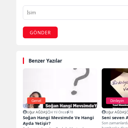
GÖNDER
Benzer Yazılar
Genel
Dinleyin
Uğur AĞDAŞ
4 Yıl Önce
78
Uğur AĞDAŞ
Soğan Hangi Mevsimde Ve Hangi
Seni seven A
Ayda Yetişir?
Son zamanlarda 
bambaşka diyar