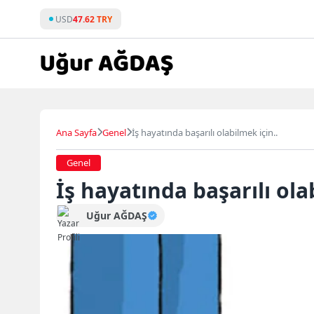
Skip
USD
47.62 TRY
to
content
Ana Sayfa
Genel
İş hayatında başarılı olabilmek için..
Genel
İş hayatında başarılı ola
Uğur AĞDAŞ