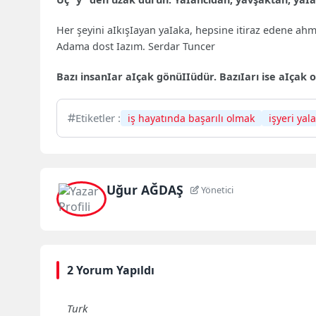
Her şeyini aIkışIayan yaIaka, hepsine itiraz edene ahma
Adama dost Iazım. Serdar Tuncer
Bazı insanIar aIçak gönüIIüdür. BazıIarı ise aIçak
Etiketler :
iş hayatında başarılı olmak
işyeri yal
Uğur AĞDAŞ
Yönetici
2 Yorum Yapıldı
Turk