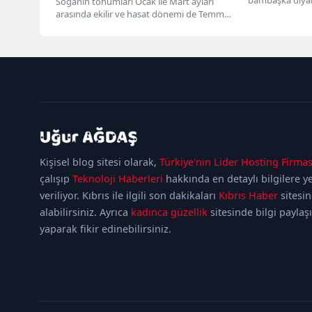
Soğanın tohumları Ocak ile Mart ayları
Oğur`un seslend
arasında ekilir ve hasat dönemi de Temmuz
ile Eylül...
kadıköy
escort
maltepe
Kişisel blog sitesi olarak,
Türkiye'nin Lider Hosting Firmas
escort
ataşehir
escort
ümraniye
çalışıp
Teknoloji Haberleri
hakkında en detaylı bilgilere y
escort
veriliyor. Kıbrıs ile ilgili son dakikaları
Kıbrıs Haber
sitesi
alabilirsiniz. Ayrıca
kadınca güzellik
sitesinde bilgi paylaş
yaparak fikir edinebilirsiniz.