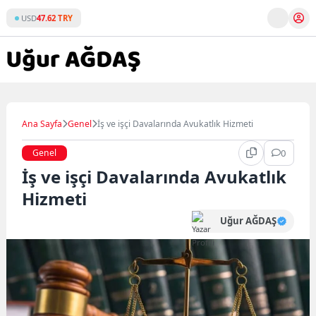
Skip
USD
47.62 TRY
to
content
Ana Sayfa
Genel
İş ve işçi Davalarında Avukatlık Hizmeti
Genel
0
İş ve işçi Davalarında Avukatlık
Hizmeti
Uğur AĞDAŞ