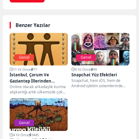
Benzer Yazılar
Genel
Genel
11 Yıl Önce
77
9 Yıl Önce
99
İstanbul, Çorum Ve
Snapchat Yüz Efektleri
Snapchat, hem iOS, hem de
Gaziantep İllerinden
Android işletim sistemlerinde
Online olarak arkadaşlık kurma
Arkadaş Bulun
yaygın kullanılan bir sosyal ağ ve
alışkanlığı artık ülkemizde çok
mesajlaşma...
yaygındır. Ancak kaliteli ve
seviyeli siteler üzerinden...
Genel
4 Yıl Önce
3445