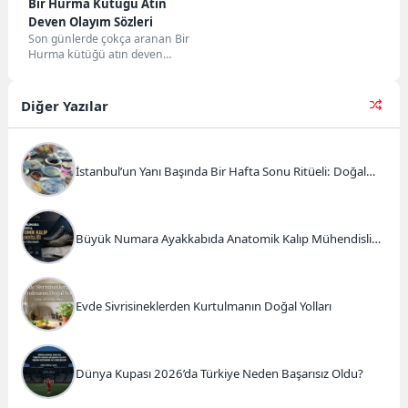
Bir Hurma Kütüğü Atın
Deven Olayım Sözleri
Son günlerde çokça aranan Bir
Hurma kütüğü atın deven
olayım sözlerini paylaşıyorum.Bir
hurma kütüğü atın...
Diğer Yazılar
İstanbul’un Yanı Başında Bir Hafta Sonu Ritüeli: Doğal
Kahvaltı ve Atlı Safari Deneyimi
Büyük Numara Ayakkabıda Anatomik Kalıp Mühendisliği
ve Doğru Tercihler
Evde Sivrisineklerden Kurtulmanın Doğal Yolları
Dünya Kupası 2026’da Türkiye Neden Başarısız Oldu?