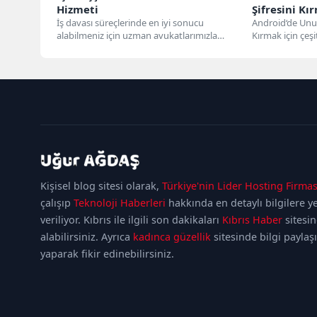
Hizmeti
Şifresini Kı
İş davası süreçlerinde en iyi sonucu
Android‘de Unutu
alabilmeniz için uzman avukatlarımızla
Kırmak için çeşi
yanınızdayız. Hukuk büromuzdan destek
işletim sistemli a
alarak...
kadıköy
escort
maltepe
Kişisel blog sitesi olarak,
Türkiye'nin Lider Hosting Firmas
escort
ataşehir
escort
ümraniye
çalışıp
Teknoloji Haberleri
hakkında en detaylı bilgilere y
escort
veriliyor. Kıbrıs ile ilgili son dakikaları
Kıbrıs Haber
sitesi
alabilirsiniz. Ayrıca
kadınca güzellik
sitesinde bilgi paylaş
yaparak fikir edinebilirsiniz.