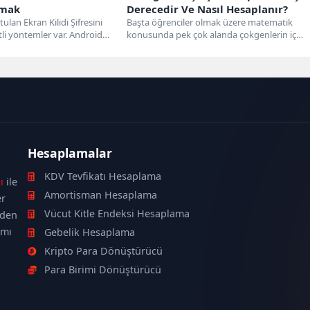
rmak
Derecedir Ve Nasıl Hesaplanır?
lan Ekran Kilidi Şifresini
Başta öğrenciler olmak üzere matematik
tli yöntemler var. Android
konusunda pek çok alanda çokgenlerin iç
kıllı telefonlar...
açıları kullanılır. Bu bağlamda...
Hesaplamalar
KDV Tevfikatı Hesaplama
ı
ile
Amortisman Hesaplama
er
Vücut Kitle Endeksi Hesaplama
nden
ımı
Gebelik Hesaplama
Kripto Para Dönüştürücü
Para Birimi Dönüştürücü