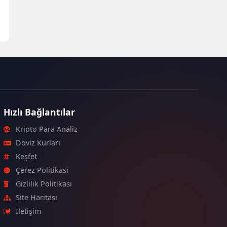
Hızlı Bağlantılar
Kripto Para Analiz
Döviz Kurları
Keşfet
Çerez Politikası
Gizlilik Politikası
Site Haritası
İletişim