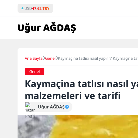
Skip
USD
47.62 TRY
to
content
Ana Sayfa
Genel
Kaymaçina tatlısı nasıl yapılır? Kaymaçina tat
Genel
Kaymaçina tatlısı nasıl y
malzemeleri ve tarifi
Uğur AĞDAŞ