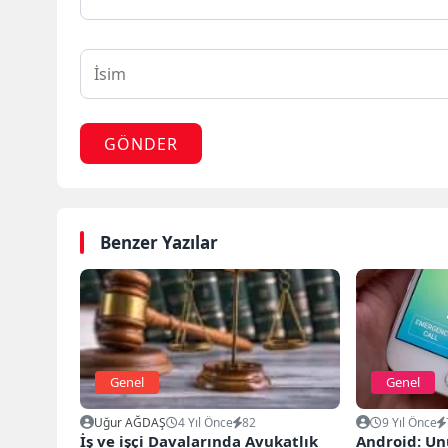
GÖNDER
Benzer Yazılar
Genel
Genel
Uğur AĞDAŞ
4 Yıl Önce
82
9 Yıl Önce
İş ve işçi Davalarında Avukatlık
Android: Un