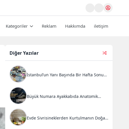
Kategoriler
Reklam
Hakkımda
iletişim
Diğer Yazılar
İstanbul’un Yanı Başında Bir Hafta Sonu
Ritüeli: Doğal Kahvaltı ve Atlı Safari
Deneyimi
Büyük Numara Ayakkabıda Anatomik
Kalıp Mühendisliği ve Doğru Tercihler
Evde Sivrisineklerden Kurtulmanın Doğal
Yolları