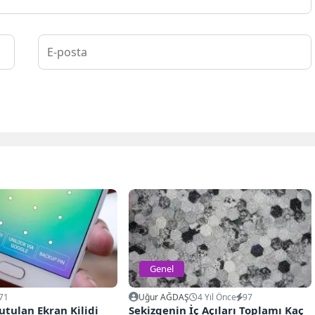
Genel
71
Uğur AĞDAŞ
4 Yıl Önce
97
utulan Ekran Kilidi
Sekizgenin İç Açıları Toplamı Kaç