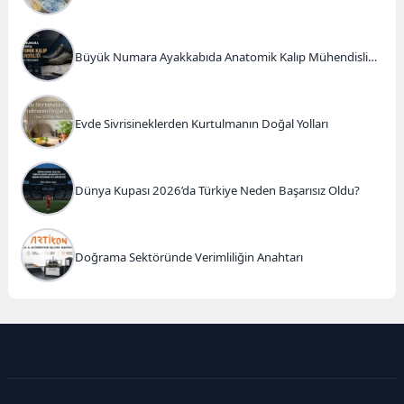
Kahvaltı ve Atlı Safari Deneyimi
Büyük Numara Ayakkabıda Anatomik Kalıp Mühendisliği
ve Doğru Tercihler
Evde Sivrisineklerden Kurtulmanın Doğal Yolları
Dünya Kupası 2026’da Türkiye Neden Başarısız Oldu?
Doğrama Sektöründe Verimliliğin Anahtarı