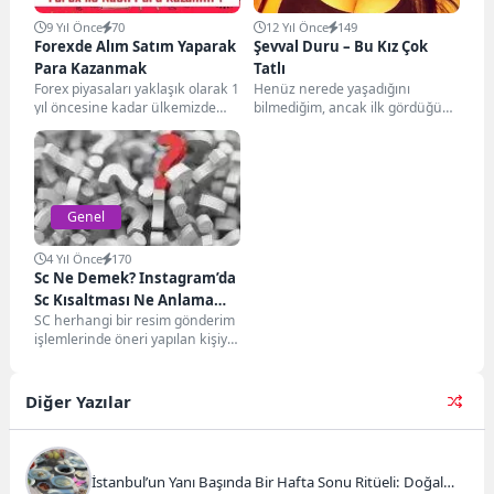
9 Yıl Önce
70
12 Yıl Önce
149
Forexde Alım Satım Yaparak
Şevval Duru – Bu Kız Çok
Para Kazanmak
Tatlı
Forex piyasaları yaklaşık olarak 1
Henüz nerede yaşadığını
yıl öncesine kadar ülkemizde
bilmediğim, ancak ilk gördüğüm
oldukça popülerken 2017 şubat
an itibariyle dikkatimi çeken
ayında gelen...
Şevval Duru, adeta her...
Genel
4 Yıl Önce
170
Sc Ne Demek? Instagram’da
Sc Kısaltması Ne Anlama
SC herhangi bir resim gönderim
Gelir?
işlemlerinde öneri yapılan kişiye
karşı kredi anlamı taşıyan
ifadelerden biri...
Diğer Yazılar
İstanbul’un Yanı Başında Bir Hafta Sonu Ritüeli: Doğal