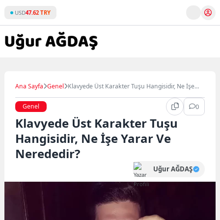
Skip
USD
47.62 TRY
to
content
Ana Sayfa
Genel
Klavyede Üst Karakter Tuşu Hangisidir, Ne İşe
Yarar Ve Nerededir?
Genel
0
Klavyede Üst Karakter Tuşu
Hangisidir, Ne İşe Yarar Ve
Nerededir?
Uğur AĞDAŞ