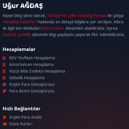
kadıköy
escort
maltepe
escort
ataşehir
Kişisel blog sitesi olarak,
Türkiye'nin Lider Hosting Firması
ile çalışıp
escort
ümraniye
Teknoloji Haberleri
hakkında en detaylı bilgilere yer veriliyor. Kıbrıs
escort
ile ilgili son dakikaları
Kıbrıs Haber
sitesinden alabilirsiniz. Ayrıca
kadınca güzellik
sitesinde bilgi paylaşımı yaparak fikir edinebilirsiniz.
Hesaplamalar
KDV Tevfikatı Hesaplama
Amortisman Hesaplama
Vücut Kitle Endeksi Hesaplama
Gebelik Hesaplama
Kripto Para Dönüştürücü
Para Birimi Dönüştürücü
Hızlı Bağlantılar
Kripto Para Analiz
Döviz Kurları