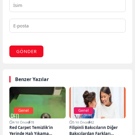
GÖNDER
Benzer Yazılar
Genel
Genel
4 Yıl Önce
78
5 Yıl Önce
82
Red Carpet Temizlik’in
Filipinli Bakıcıların Diğer
Yerinde Halı Yıkama
Bakıcılardan Farkları