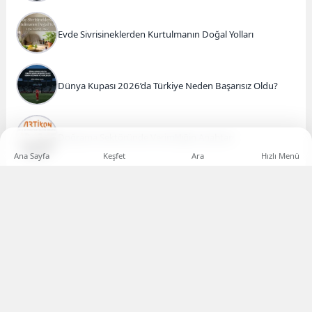
Evde Sivrisineklerden Kurtulmanın Doğal Yolları
Dünya Kupası 2026’da Türkiye Neden Başarısız Oldu?
Doğrama Sektöründe Verimliliğin Anahtarı
Ana Sayfa
Keşfet
Ara
Hızlı Menü
kadıköy
escort
maltepe
escort
ataşehir
Kişisel blog sitesi olarak,
Türkiye'nin Lider Hosting Firması
ile çalışıp
escort
ümraniye
Teknoloji Haberleri
hakkında en detaylı bilgilere yer veriliyor. Kıbrıs