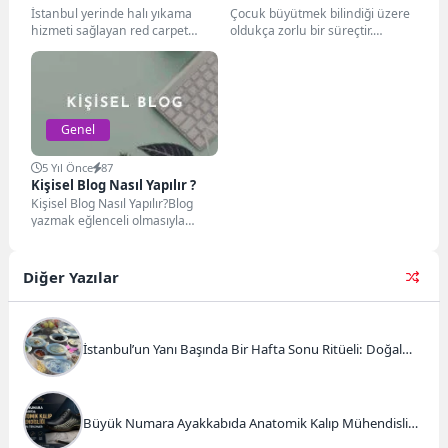
İstanbul yerinde halı yıkama
Çocuk büyütmek bilindiği üzere
Hizmetine Genel Bakış
Nelerdir?
hizmeti sağlayan red carpet
oldukça zorlu bir süreçtir.
temizlik firması olarak halı
Doğumdan itibaren başlayan
yıkama hizmetini profesyonel,...
koşuşturma uzun yıllar
boyunca...
Genel
5 Yıl Önce
87
Kişisel Blog Nasıl Yapılır ?
Kişisel Blog Nasıl Yapılır?Blog
yazmak eğlenceli olmasıyla
birlikte birazcık zahmetli bir iştir.
Bunun nedeni yazılan...
Diğer Yazılar
İstanbul’un Yanı Başında Bir Hafta Sonu Ritüeli: Doğal
Kahvaltı ve Atlı Safari Deneyimi
Büyük Numara Ayakkabıda Anatomik Kalıp Mühendisliği
ve Doğru Tercihler