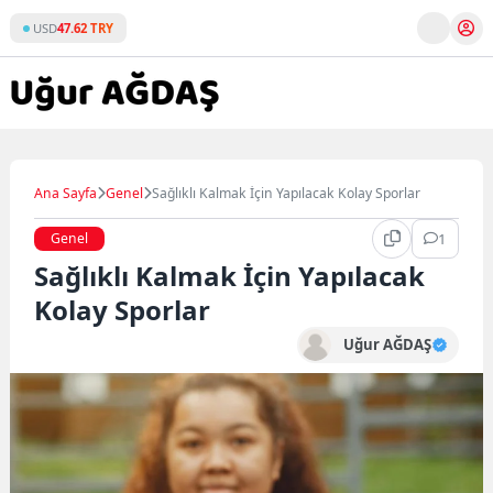
Skip
USD
47.62 TRY
to
content
Ana Sayfa
Genel
Sağlıklı Kalmak İçin Yapılacak Kolay Sporlar
Genel
1
Sağlıklı Kalmak İçin Yapılacak
Kolay Sporlar
Uğur AĞDAŞ