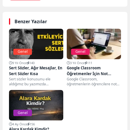
Benzer Yazılar
Genel
Genel
9 Yıl Önce
140
3 Yıl Önce
111
Sert Sözler, Ağır Mesajlar, En
Google Classroom
Sert Sözler Kısa
Öğretmenler İçin Not
Sert sözler konusunu ele
Google Classroom,
Verme Rehberi
aldığımız bu yazımızda
öğretmenlerin öğrencilere not
birbirinden atarlı sözleri bir
verme sürecini kolaylaştıran bir
araya getirdik. Bu içerikte...
araçtır. Bu rehberde, notların
nasıl hesaplandığından...
Genel
4 Ay Önce
156
Alara Kardak Kimdir?