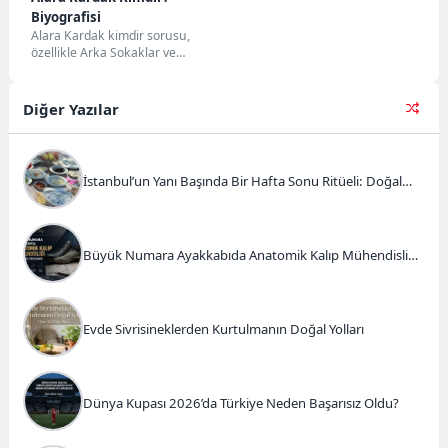
Biyografisi
Alara Kardak kimdir sorusu,
özellikle Arka Sokaklar ve
Tozkoparan dizileriyle tanınan
genç oyuncuyu merak edenler...
Diğer Yazılar
İstanbul’un Yanı Başında Bir Hafta Sonu Ritüeli: Doğal
Kahvaltı ve Atlı Safari Deneyimi
Büyük Numara Ayakkabıda Anatomik Kalıp Mühendisliği
ve Doğru Tercihler
Evde Sivrisineklerden Kurtulmanın Doğal Yolları
Dünya Kupası 2026’da Türkiye Neden Başarısız Oldu?