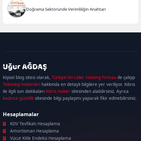
Doğrama Sektöründe Verimliliğin Anahtarı
kadıköy
escort
maltepe
escort
ataşehir
Kişisel blog sitesi olarak,
Türkiye'nin Lider Hosting Firması
ile çalışıp
escort
ümraniye
Teknoloji Haberleri
hakkında en detaylı bilgilere yer veriliyor. Kıbrıs
escort
ile ilgili son dakikaları
Kıbrıs Haber
sitesinden alabilirsiniz. Ayrıca
kadınca güzellik
sitesinde bilgi paylaşımı yaparak fikir edinebilirsiniz.
Hesaplamalar
KDV Tevfikatı Hesaplama
Amortisman Hesaplama
Vücut Kitle Endeksi Hesaplama