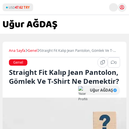
Skip
USD
47.62 TRY
to
content
Ana Sayfa
Genel
Straight Fit Kalıp Jean Pantolon, Gömlek Ve T-
Shirt Ne Demektir?
Genel
0
Straight Fit Kalıp Jean Pantolon,
Gömlek Ve T-Shirt Ne Demektir?
Uğur AĞDAŞ